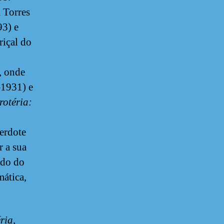
 Torres
93) e
riçal do
, onde
–1931) e
rotéria:
erdote
r a sua
ado do
mática,
ria
,