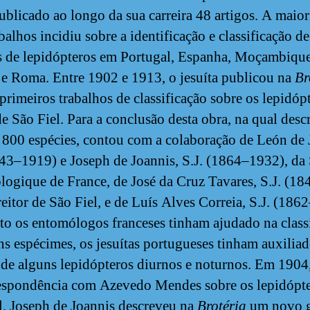
ublicado ao longo da sua carreira 48 artigos. A maior
balhos incidiu sobre a identificação e classificação d
s de lepidópteros em Portugal, Espanha, Moçambique
e Roma. Entre 1902 e 1913, o jesuíta publicou na
Br
 primeiros trabalhos de classificação sobre os lepidóp
de São Fiel. Para a conclusão desta obra, na qual desc
 800 espécies, contou com a colaboração de León de 
843–1919) e Joseph de Joannis, S.J. (1864–1932), da 
ogique de France, de José da Cruz Tavares, S.J. (18
reitor de São Fiel, e de Luís Alves Correia, S.J. (186
o os entomólogos franceses tinham ajudado na class
ns espécimes, os jesuítas portugueses tinham auxilia
 de alguns lepidópteros diurnos e noturnos. Em 1904,
espondência com Azevedo Mendes sobre os lepidópte
l, Joseph de Joannis descreveu na
Brotéria
um novo 