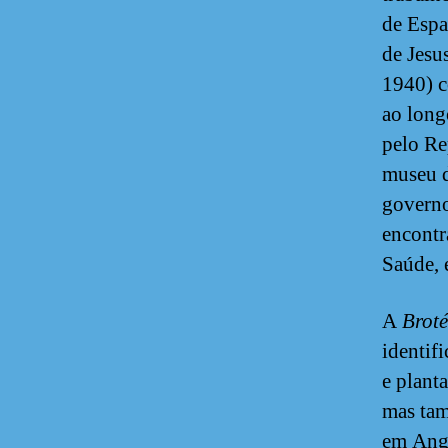
de Esp
de Jesu
1940) c
ao long
pelo Re
museu d
governo
encontr
Saúde, 
A
Broté
identif
e plant
mas tam
em Ango