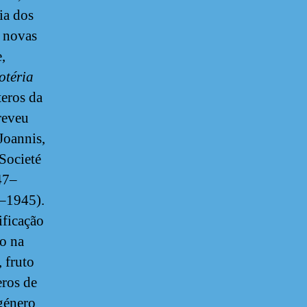
ia dos
e novas
,
otéria
teros da
reveu
Joannis,
Societé
47–
2–1945).
ificação
do na
 fruto
ros de
género