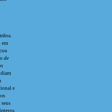
imbra.
u em
icou
o de
os
endiam
m
cional e
dos
 seus
ópteros