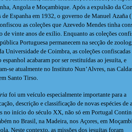
anha, Angola e Moçambique. Após a expulsão da Co
s de Espanha em 1932, o governo de Manuel Azaña 
onfiscou as coleções que Azevedo Mendes tinha cons
o de vinte anos de exílio. Enquanto as coleções conf
pública Portuguesa permanecem na secção de zoolog
a Universidade de Coimbra, as coleções confiscadas
 espanhol acabaram por ser restituídas ao jesuíta, e
am-se atualmente no Instituto Nun’Alvres, nas Calda
em Santo Tirso.
ria
foi um veículo especialmente importante para a
icação, descrição e classificação de novas espécies de 
as no início do século XX, não só em Portugal Contin
bém no Brasil, na Madeira, nos Açores, em Moçamb
la. Neste contexto, as missões dos jesuítas foram