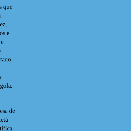
is que
a
ez,
os e
ve
o
ltado
s
ngola.
uesa de
ietà
tífica