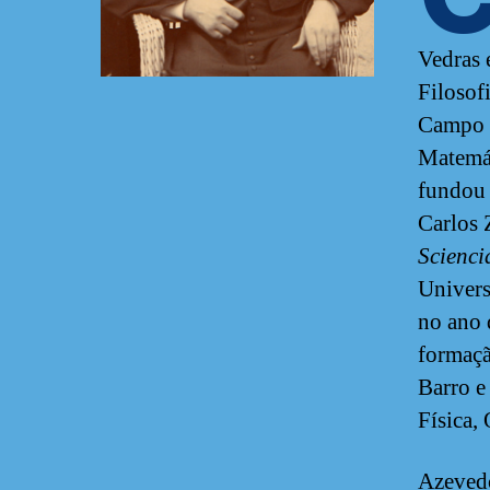
Vedras 
Filosof
Campo (
Matemát
fundou 
Carlos 
Scienci
Univers
no ano 
formaçã
Barro e
Física,
Azevedo