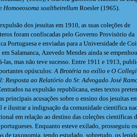
 e
Homoeosoma soaltheirellum
Roesler (1965).
expulsão dos jesuítas em 1910, as suas coleções de
teros foram confiscadas pelo Governo Provisório da
ca Portuguesa e enviadas para a Universidade de Co
o em Salamanca, Azevedo Mendes ainda se empenho
á-las, mas não teve sucesso. Entre 1911 e 1913, publ
portantes opúsculos:
A Brotéria no exílio
e
O Collegi
l: Resposta ao Relatório do Sr. Advogado José Ram
Centrados na expulsão republicana, estes textos pret
 as principais acusações sobre o ensino dos jesuítas e
l e ilustrar a indignação da comunidade científica na
cional em relação ao destino das coleções científicas 
s portugueses. Enquanto esteve exilado, prosseguiu os
os de taxonomia, tendo estudado, sobretudo, os lepid