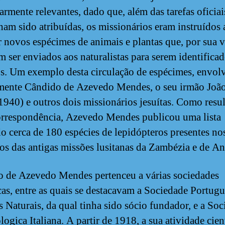
larmente relevantes, dado que, além das tarefas oficia
nham sido atribuídas, os missionários eram instruídos 
r novos espécimes de animais e plantas que, por sua v
m ser enviados aos naturalistas para serem identificad
os. Um exemplo desta circulação de espécimes, envol
mente Cândido de Azevedo Mendes, o seu irmão Joã
940) e outros dois missionários jesuítas. Como resu
orrespondência, Azevedo Mendes publicou uma lista
o cerca de 180 espécies de lepidópteros presentes no
rios das antigas missões lusitanas da Zambézia e de A
 de Azevedo Mendes pertenceu a várias sociedades
icas, entre as quais se destacavam a Sociedade Portug
s Naturais, da qual tinha sido sócio fundador, e a Soc
ogica Italiana. A partir de 1918, a sua atividade cien