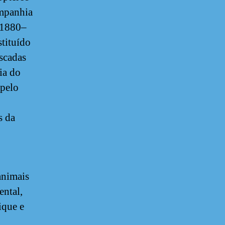
mpanhia
(1880–
tituído
iscadas
ia do
 pelo
s da
animais
ental,
ique e