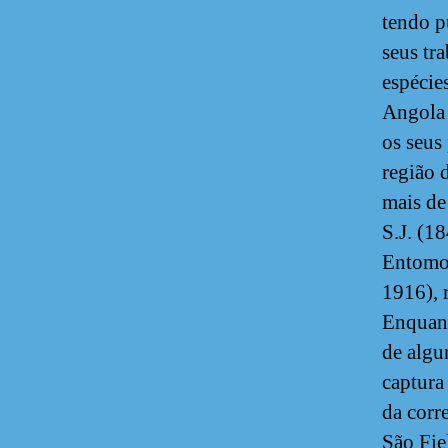
tendo p
seus tra
espécie
Angola 
os seus
região 
mais de
S.J. (1
Entomol
1916), 
Enquant
de algu
captura
da corr
São Fie