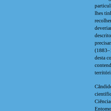
particu
lhes ti
recolhe
deveria
descrit
precisa
(1883–1
desta c
contend
territó
Cândido
científ
Ciência
Entomol