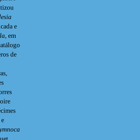
tizou
esia
icada e
la
, em
atálogo
ros de
as,
es
orres
oire
écimes
 e
ymnoca
uet