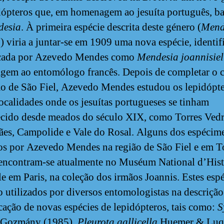
dópteros que, em homenagem ao jesuíta português, ba
desia
. À primeira espécie descrita deste género (
Mend
a
) viria a juntar-se em 1909 uma nova espécie, identif
ficada por Azevedo Mendes como
Mendesia joannisiel
em ao entomólogo francês. Depois de completar o c
ão de São Fiel, Azevedo Mendes estudou os lepidópte
localidades onde os jesuítas portugueses se tinham
ecido desde meados do século XIX, como Torres Vedr
es, Campolide e Vale do Rosal. Alguns dos espécim
os por Azevedo Mendes na região de São Fiel e em T
encontram-se atualmente no Muséum National d’Hist
le em Paris, na coleção dos irmãos Joannis. Estes esp
o utilizados por diversos entomologistas na descrição
icação de novas espécies de lepidópteros, tais como:
S
Gozmány (1985),
Pleurota gallicella
Huemer & Luq