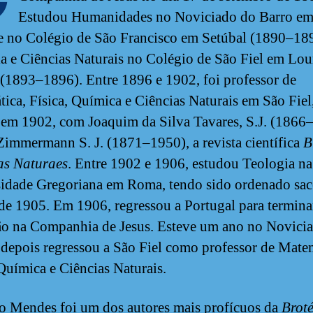
Estudou Humanidades no Noviciado do Barro em
e no Colégio de São Francisco em Setúbal (1890–18
ia e Ciências Naturais no Colégio de São Fiel em Lou
1893–1896). Entre 1896 e 1902, foi professor de
ica, Física, Química e Ciências Naturais em São Fiel
em 1902, com Joaquim da Silva Tavares, S.J. (1866
Zimmermann S. J. (1871–1950), a revista científica
B
as Naturaes
. Entre 1902 e 1906, estudou Teologia na
idade Gregoriana em Roma, tendo sido ordenado sac
de 1905. Em 1906, regressou a Portugal para termina
o na Companhia de Jesus. Esteve um ano no Novici
 depois regressou a São Fiel como professor de Mate
 Química e Ciências Naturais.
 Mendes foi um dos autores mais profícuos da
Broté