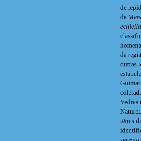
de lepi
de
Men
echiell
classi
homenag
da regi
outras 
estabel
Guimarã
coletad
Vedras 
Naturel
têm sid
identif
serrata