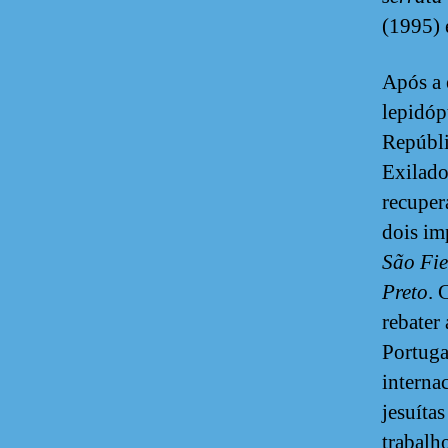
(1995)
Após a 
lepidóp
Repúbli
Exilad
recuper
dois im
São Fie
Preto
. 
rebater
Portuga
interna
jesuíta
trabalh