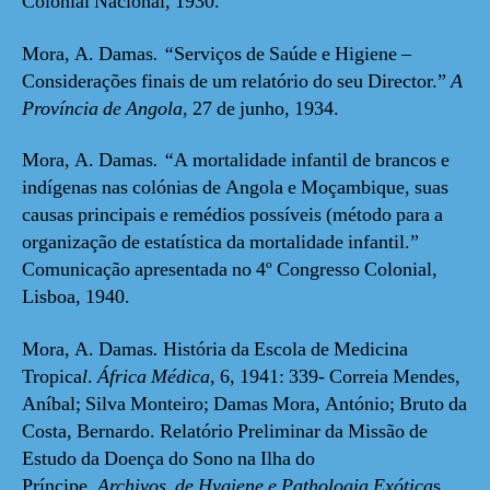
Colonial Nacional, 1930.
Mora, A. Damas
. “
Serviços de Saúde e Higiene –
Considerações finais de um relatório do seu Director.”
A
Província de Angola
, 27 de junho, 1934.
Mora, A. Damas
. “
A mortalidade infantil de brancos e
indígenas nas colónias de Angola e Moçambique, suas
causas principais e remédios possíveis (método para a
organização de estatística da mortalidade infantil.”
Comunicação apresentada no 4º Congresso Colonial,
Lisboa, 1940.
Mora, A. Damas
.
História da Escola de Medicina
Tropica
l
.
África Médica
,
6, 1941: 339- Correia Mendes,
Aníbal; Silva Monteiro; Damas Mora, António; Bruto da
Costa, Bernardo. Relatório Preliminar da Missão de
Estudo da Doença do Sono na Ilha do
Príncipe
. Archivos de Hygiene e Pathologia Exótica
s,