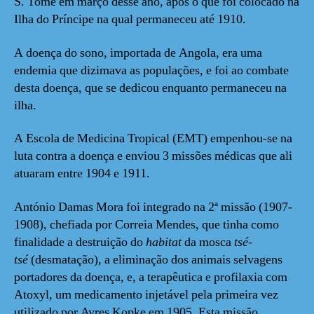
S. Tomé em março desse ano, após o que foi colocado na
Ilha do Príncipe na qual permaneceu até 1910.
A doença do sono, importada de Angola, era uma
endemia que dizimava as populações, e foi ao combate
desta doença, que se dedicou enquanto permaneceu na
ilha.
A Escola de Medicina Tropical (EMT) empenhou-se na
luta contra a doença e enviou 3 missões médicas que ali
atuaram entre 1904 e 1911.
António Damas Mora foi integrado na 2ª missão (1907-
1908), chefiada por Correia Mendes, que tinha como
finalidade a destruição do
habitat
da mosca
tsé-
tsé
(desmatação), a eliminação dos animais selvagens
portadores da doença, e, a terapêutica e profilaxia com
Atoxyl, um medicamento injetável pela primeira vez
utilizado por Ayres Kopke em 1905. Esta missão