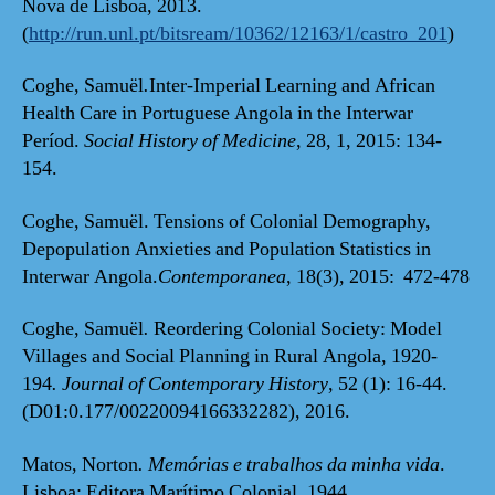
Nova de Lisboa, 2013.
(
http://run.unl.pt/bitsream/10362/12163/1/castro_201
)
Coghe, Samuël
.
Inter-Imperial Learning and African
Health Care in Portuguese Angola in the Interwar
Períod.
Social History of Medicine
, 28, 1, 2015: 134-
154.
Coghe, Samuël. Tensions of Colonial Demography,
Depopulation Anxieties and Population Statistics in
Interwar Angola.
Contemporanea
, 18(3), 2015: 472-478
Coghe, Samuël
.
Reordering Colonial Society: Model
Villages and Social Planning in Rural Angola, 1920-
194
. Journal of Contemporary History
, 52 (1): 16-44.
(D01:0.177/00220094166332282), 2016.
Matos, Norton
. Memórias e trabalhos da minha vida
.
Lisboa: Editora Marítimo Colonial, 1944.