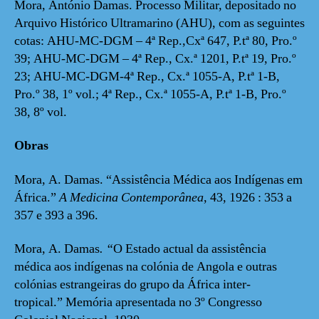
Mora, António Damas. Processo Militar, depositado no
Arquivo Histórico Ultramarino (AHU), com as seguintes
cotas: AHU-MC-DGM – 4ª Rep.,Cxª 647, P.tª 80, Pro.º
39; AHU-MC-DGM – 4ª Rep., Cx.ª 1201, P.tª 19, Pro.º
23; AHU-MC-DGM-4ª Rep., Cx.ª 1055-A, P.tª 1-B,
Pro.º 38, 1º vol.; 4ª Rep., Cx.ª 1055-A, P.tª 1-B, Pro.º
38, 8º vol.
Obras
Mora, A. Damas. “Assistência Médica aos Indígenas em
África.”
A Medicina Contemporânea
, 43, 1926 : 353 a
357 e 393 a 396.
Mora, A. Damas
. “
O Estado actual da assistência
médica aos indígenas na colónia de Angola e outras
colónias estrangeiras do grupo da África inter-
tropical.”
Memória apresentada no 3º Congresso