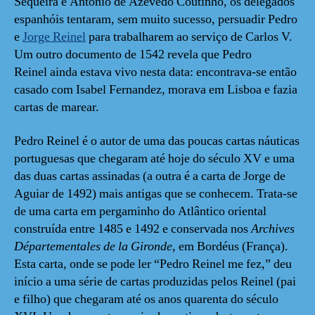
Sequeira e António de Azevedo Coutinho, os delegados
espanhóis tentaram, sem muito sucesso, persuadir Pedro
e
Jorge Reinel
para trabalharem ao serviço de Carlos V.
Um outro documento de 1542 revela que Pedro
Reinel ainda estava vivo nesta data: encontrava-se então
casado com Isabel Fernandez, morava em Lisboa e fazia
cartas de marear.
Pedro Reinel é o autor de uma das poucas cartas náuticas
portuguesas que chegaram até hoje do século XV e uma
das duas cartas assinadas (a outra é a carta de Jorge de
Aguiar de 1492) mais antigas que se conhecem. Trata-se
de uma carta em pergaminho do Atlântico oriental
construída entre 1485 e 1492 e conservada nos
Archives
Départementales de la Gironde
, em Bordéus (França).
Esta carta, onde se pode ler “Pedro Reinel me fez,” deu
início a uma série de cartas produzidas pelos Reinel (pai
e filho) que chegaram até os anos quarenta do século