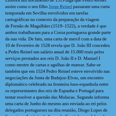
Embora um documento de 1519 diga que Pedro Reinel
assim como o seu filho
Jorge Reinel
passaram uma curta
temporada em Sevilha envolvidos em tarefas
cartográficas no contexto da preparação da viagem
de Fernão de Magalhães (1519–1522), a verdade é que
ambos trabalharam para a Coroa portuguesa grande parte
da sua vida. De fato, uma carta de mercê com a data de
10 de Fevereiro de 1528 revela que D. João III concedeu
a Pedro Reinel um salário anual de 15.000 reais pelos
serviços prestados aos reis D. João II e D. Manuel I
como mestre de cartas e agulhas de marear. Sabe-se
também que em 1524 Pedro Reinel esteve envolvido nas
negociações da Junta de Badajoz-Elvas, um encontro
diplomático celebrado na fronteira luso-espanhola entre
os representantes dos reis de Espanha e Portugal para
tentar resolver a questão das Molucas. Segundo informa
uma carta de Junho do mesmo ano enviada ao rei pelos
delegados portugueses na dita reunião, Diogo Lopes de