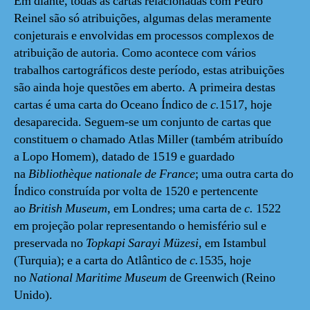
Em diante, todas as cartas relacionadas com Pedro
Reinel são só atribuições, algumas delas meramente
conjeturais e envolvidas em processos complexos de
atribuição de autoria. Como acontece com vários
trabalhos cartográficos deste período, estas atribuições
são ainda hoje questões em aberto. A primeira destas
cartas é uma carta do Oceano Índico de
c.
1517, hoje
desaparecida. Seguem-se um conjunto de cartas que
constituem o chamado Atlas Miller (também atribuído
a Lopo Homem), datado de 1519 e guardado
na
Bibliothèque nationale de France
; uma outra carta do
Índico construída por volta de 1520 e pertencente
ao
British Museum
, em Londres; uma carta de
c.
1522
em projeção polar representando o hemisfério sul e
preservada no
Topkapi Sarayi Müzesi
, em Istambul
(Turquia); e a carta do Atlântico de
c.
1535, hoje
no
National Maritime Museum
de Greenwich (Reino
Unido).