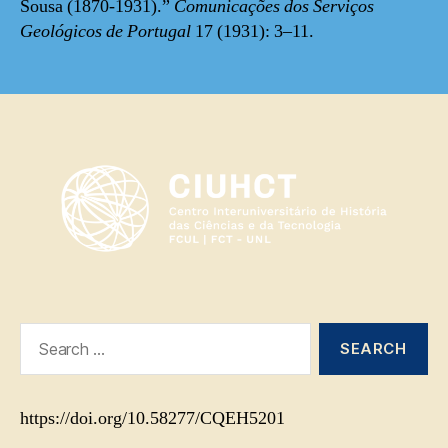
Sousa (1870-1931).”
Comunicações dos Serviços
Geológicos de Portugal
17 (1931): 3–11.
Search
for:
https://doi.org/10.58277/CQEH5201