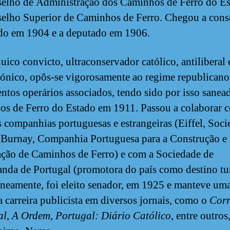
elho de Administração dos Caminhos de Ferro do Es
elho Superior de Caminhos de Ferro. Chegou a cons
do em 1904 e a deputado em 1906.
ico convicto, ultraconservador católico, antiliberal 
ónico, opôs-se vigorosamente ao regime republicano
tos operários associados, tendo sido por isso sanea
s de Ferro do Estado em 1911. Passou a colaborar 
s companhias portuguesas e estrangeiras (Eiffel, Soc
, Burnay, Companhia Portuguesa para a Construção e
ção de Caminhos de Ferro) e com a Sociedade de
nda de Portugal (promotora do país como destino tur
neamente, foi eleito senador, em 1925 e manteve um
a carreira publicista em diversos jornais, como o
Corr
al
,
A Ordem
,
Portugal: Diário Católico
, entre outro