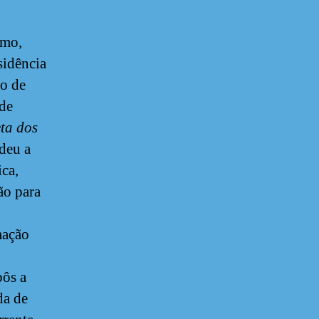
smo,
sidência
ão de
 de
ta dos
deu a
ca,
ão para
mação
pôs a
da de