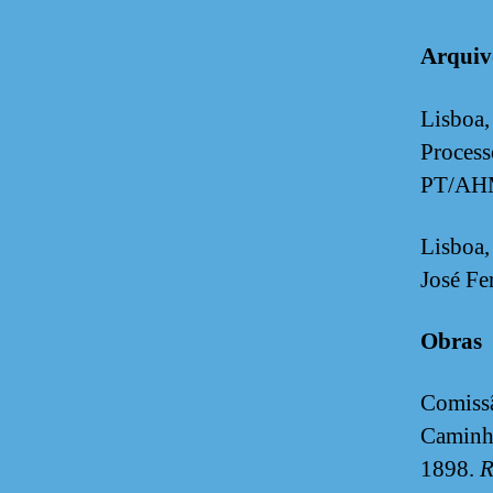
Arquiv
Lisboa,
Process
PT/AHM
Lisboa,
José Fe
Obras
Comissã
Caminho
1898.
R