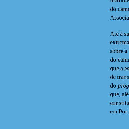
medidas
do cami
Associa
Até à s
extrema
sobre a
do cami
que a e
de tran
do
prog
que, al
constit
em Port