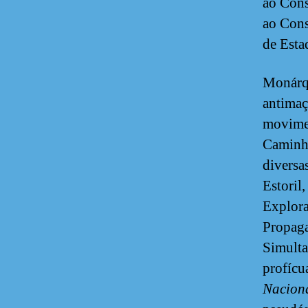
ao Cons
ao Cons
de Esta
Monárqu
antimaç
movimen
Caminho
diversa
Estoril
Explora
Propaga
Simulta
profícu
Nacion