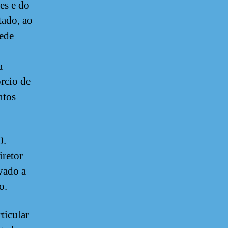
es e do
tado, ao
rede
a
rcio de
ntos
0.
iretor
evado a
o.
ticular