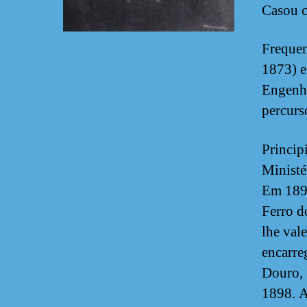
Casou c
Frequen
1873) e
Engenha
percurs
Princip
Ministé
Em 1890
Ferro d
lhe val
encarre
Douro, 
1898. A