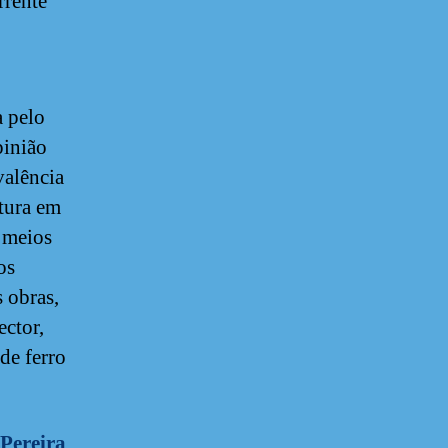
rrente
a pelo
pinião
valência
ltura em
 meios
os
s obras,
ctor,
de ferro
 Pereira