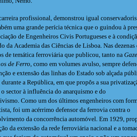
nimo, Nemo.
carreira profissional, demonstrou igual conservadori
bém uma grande perícia técnica que o guindou à pre
ciação de Engenheiros Civis Portugueses e à condiç
do da Academia das Ciências de Lisboa. Nas dezenas
os de temática ferroviária que publicou, tanto na
Gaze
os de Ferro
, como em volumes avulso, sempre defen
ção e extensão das linhas do Estado sob alçada públi
 durante a República, em que propôs a sua privatizaç
r o sector à influência do anarquismo e do
tivismo. Como um dos últimos engenheiros com for
tista, foi um acérrimo defensor da ferrovia contra o
lvimento da concorrência automóvel. Em 1929, pro
ção da extensão da rede ferroviária nacional e a toma