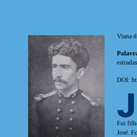
Viana d
Palavr
estrada
DOI: ht
J
Foi fil
José. F