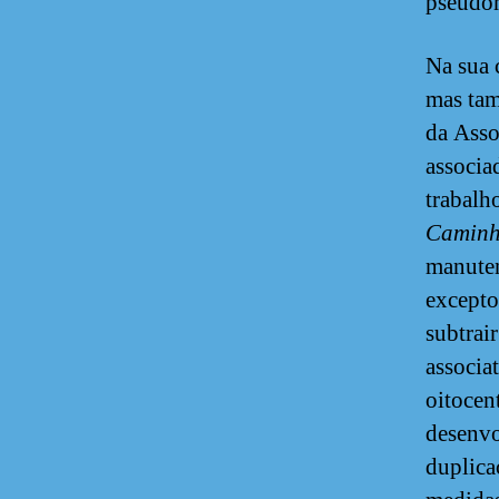
pseudó
Na sua 
mas tam
da Asso
associa
trabalh
Caminh
manuten
excepto
subtrai
associa
oitocen
desenvo
duplica