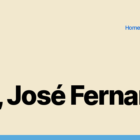
Hom
 José Fern