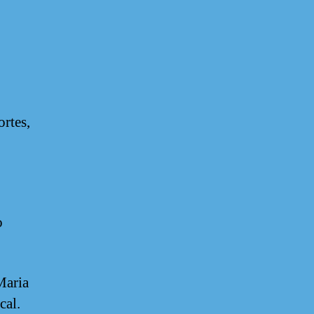
ortes,
o
Maria
cal.