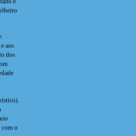
tado e
elheiro
e
 e aos
do dos
com
iedade
ístico).
a
eio
s, com o