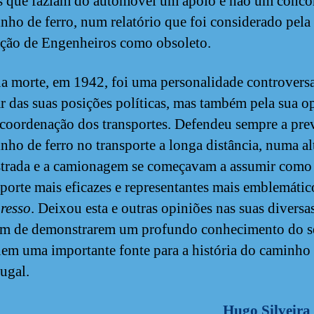
 que faziam do automóvel um apoio e não um conco
nho de ferro, num relatório que foi considerado pela
ção de Engenheiros como obsoleto.
ua morte, em 1942, foi uma personalidade controvers
r das suas posições políticas, mas também pela sua o
 coordenação dos transportes. Defendeu sempre a pre
nho de ferro no transporte a longa distância, numa a
strada e a camionagem se começavam a assumir como
sporte mais eficazes e representantes mais emblemátic
resso
. Deixou esta e outras opiniões nas suas diversa
ém de demonstrarem um profundo conhecimento do se
uem uma importante fonte para a história do caminho 
ugal.
Hugo Silveira