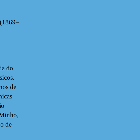
a (1869–
ia do
sicos.
hos de
nicas
ão
(Minho,
ro de