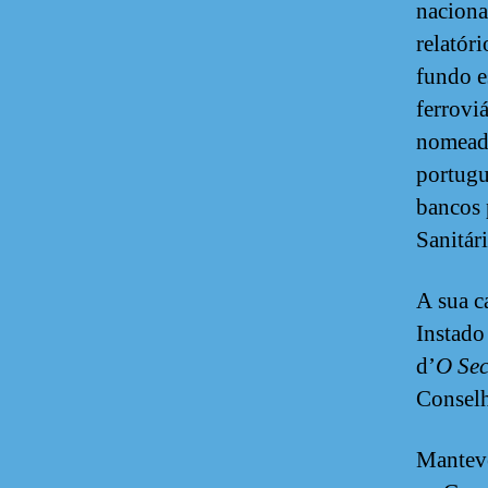
naciona
relatór
fundo e
ferrovi
nomeado
portugu
bancos 
Sanitári
A sua c
Instado
d’
O Se
Conselh
Manteve