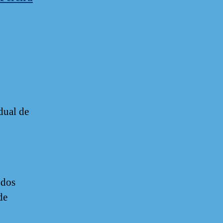
,
dual de
 dos
de