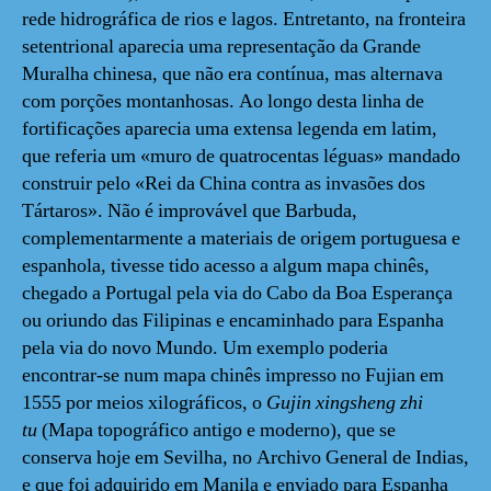
rede hidrográfica de rios e lagos. Entretanto, na fronteira
setentrional aparecia uma representação da Grande
Muralha chinesa, que não era contínua, mas alternava
com porções montanhosas. Ao longo desta linha de
fortificações aparecia uma extensa legenda em latim,
que referia um «muro de quatrocentas léguas» mandado
construir pelo «Rei da China contra as invasões dos
Tártaros». Não é improvável que Barbuda,
complementarmente a materiais de origem portuguesa e
espanhola, tivesse tido acesso a algum mapa chinês,
chegado a Portugal pela via do Cabo da Boa Esperança
ou oriundo das Filipinas e encaminhado para Espanha
pela via do novo Mundo. Um exemplo poderia
encontrar-se num mapa chinês impresso no Fujian em
1555 por meios xilográficos, o
Gujin xingsheng zhi
tu
(Mapa topográfico antigo e moderno), que se
conserva hoje em Sevilha, no Archivo General de Indias,
e que foi adquirido em Manila e enviado para Espanha