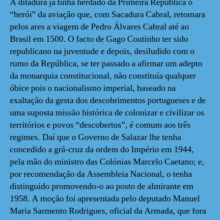
A ditadura já tinha herdado da Primeira República o
“herói” da aviação que, com Sacadura Cabral, retomara
pelos ares a viagem de Pedro Álvares Cabral até ao
Brasil em 1500. O facto de Gago Coutinho ter sido
republicano na juventude e depois, desiludido com o
rumo da República, se ter passado a afirmar um adepto
da monarquia constitucional, não constituía qualquer
óbice pois o nacionalismo imperial, baseado na
exaltação da gesta dos descobrimentos portugueses e de
uma suposta missão histórica de colonizar e civilizar os
territórios e povos “descobertos”, é comum aos três
regimes. Daí que o Governo de Salazar lhe tenha
concedido a grã-cruz da ordem do Império em 1944,
pela mão do ministro das Colónias Marcelo Caetano; e,
por recomendação da Assembleia Nacional, o tenha
distinguido promovendo-o ao posto de almirante em
1958. A moção foi apresentada pelo deputado Manuel
Maria Sarmento Rodrigues, oficial da Armada, que fora