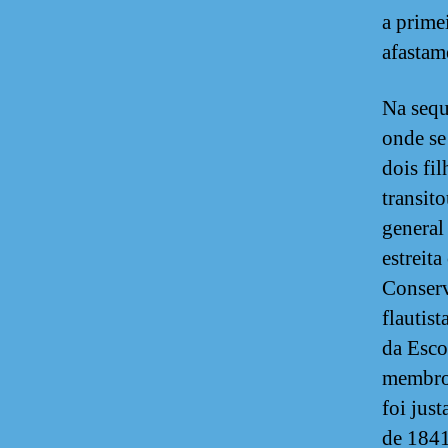
a primei
afastam
Na sequ
onde se
dois fi
transit
general
estreit
Conserv
flautis
da Esco
membro 
foi jus
de 1841