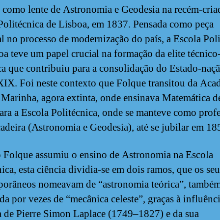
 como lente de Astronomia e Geodesia na recém-cria
Politécnica de Lisboa, em 1837. Pensada como peça
al no processo de modernização do país, a Escola Pol
oa teve um papel crucial na formação da elite técnico
ica que contribuiu para a consolidação do Estado-naç
XIX. Foi neste contexto que Folque transitou da Aca
 Marinha, agora extinta, onde ensinava Matemática d
ara a Escola Politécnica, onde se manteve como prof
cadeira (Astronomia e Geodesia), até se jubilar em 18
Folque assumiu o ensino de Astronomia na Escola
nica, esta ciência dividia-se em dois ramos, que os seu
orâneos nomeavam de “astronomia teórica”, també
da por vezes de “mecânica celeste”, graças à influênc
a de Pierre Simon Laplace (1749–1827) e da sua