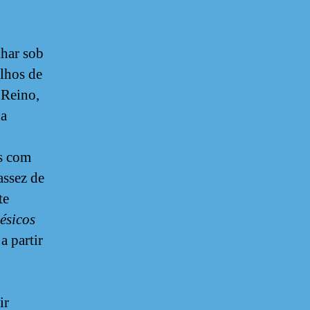
har sob
alhos de
 Reino,
ia
s com
assez de
te
ésicos
a partir
ir