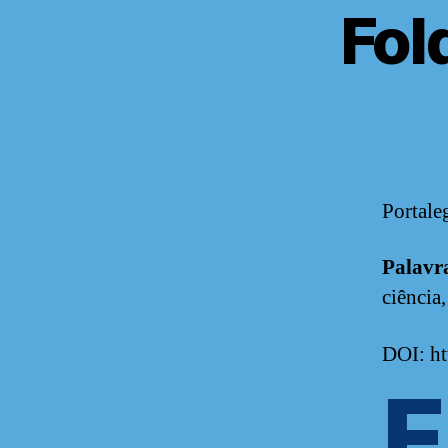
Fol
Portale
Palavr
ciência,
DOI: ht
F