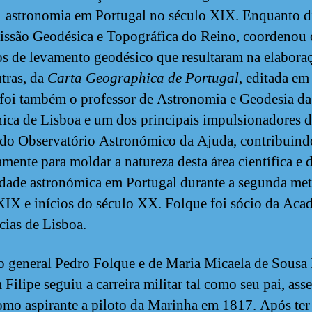
astronomia em Portugal no século XIX. Enquanto di
ssão Geodésica e Topográfica do Reino, coordenou 
os de levamento geodésico que resultaram na elabora
utras, da
Carta Geographica de Portugal
, editada em
foi também o professor de Astronomia e Geodesia da
nica de Lisboa e um dos principais impulsionadores 
 do Observatório Astronómico da Ajuda, contribuind
amente para moldar a natureza desta área científica e 
ade astronómica em Portugal durante a segunda me
XIX e inícios do século XX. Folque foi sócio da Aca
cias de Lisboa.
o general Pedro Folque e de Maria Micaela de Sousa
 Filipe seguiu a carreira militar tal como seu pai, as
omo aspirante a piloto da Marinha em 1817. Após ter