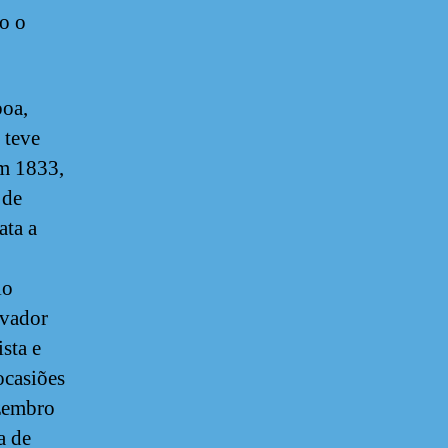
do o
boa,
 teve
em 1833,
 de
ata a
io
rvador
sta e
ocasiões
ezembro
a de