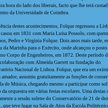
ra hora do lado dos liberais, facto que lhe terá custa
ento da Universidade de Coimbra.
ência destes acontecimentos, Folque regressou a Lis
 casou em 1831 com Maria Luísa Possolo, com quem
lhos, Pedro e Virgínia Folque. Dois anos mais tarde, 
ou da Marinha para o Exército, onde alcançou o posto
 no Corpo de Engenheiros, em 1872. Deste período d
a colaboração com Almeida Garrett na fundação do
atório Nacional de Lisboa. Folque, que era um exím
ta amador, assumiu gratuitamente as funções de conse
la de Música, chegando mesmo a participar como soli
da orquestra em várias festas escolares. Uma destas 
tamente a sessão solene do Conservatório de 21 de d
, que teve lugar na Sala de Atos da Escola Politécnic