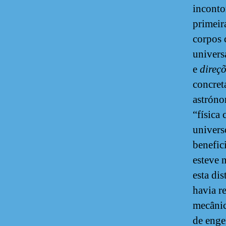
incont
primeir
corpos 
univers
e
direç
concret
astróno
“física
universo
benefic
esteve 
esta di
havia r
mecânic
de enge