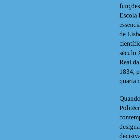
funções
Escola 
essenci
de Lisb
científ
século 
Real da
1834, p
quarta 
Quando 
Politéc
contemp
designa
decisiv