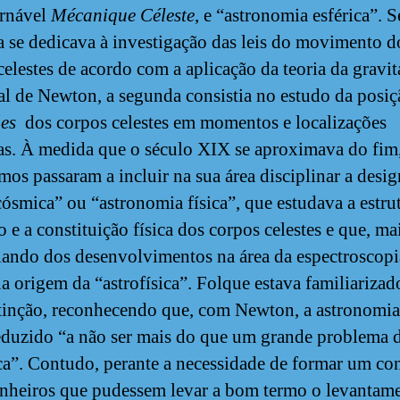
ornável
Mécanique Céleste
, e “astronomia esférica”. S
a se dedicava à investigação das leis do movimento d
celestes de acordo com a aplicação da teoria da gravi
al de Newton, a segunda consistia no estudo da posiç
ões
dos corpos celestes em momentos e localizações
as. À medida que o século XIX se aproximava do fim
mos passaram a incluir na sua área disciplinar a desi
 cósmica” ou “astronomia física”, que estudava a estru
 e a constituição física dos corpos celestes e que, mai
iando dos desenvolvimentos na área da espectroscopi
na origem da “astrofísica”. Folque estava familiariza
stinção, reconhecendo que, com Newton, a astronomia
eduzido “a não ser mais do que um grande problema 
a”. Contudo, perante a necessidade de formar um co
nheiros que pudessem levar a bom termo o levantam