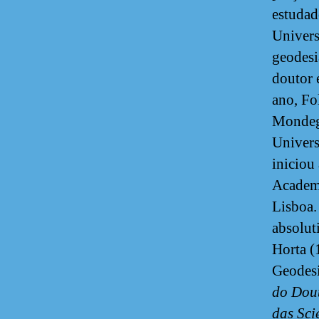
estudad
Univers
geodesi
doutor 
ano, Fo
Mondego
Univers
iniciou 
Academi
Lisboa. 
absolut
Horta (
Geodesi
do Dout
das Sci