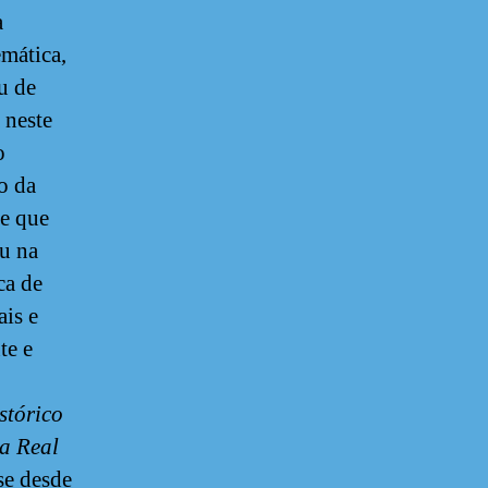
a
mática,
u de
 neste
o
o da
e que
iu na
ca de
ais e
te e
stórico
a Real
se desde