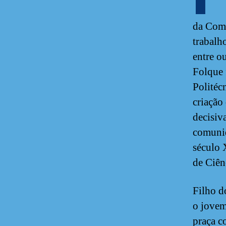
da Comi
trabalh
entre o
Folque 
Politéc
criação
decisiv
comunid
século 
de Ciên
Filho d
o jovem
praça c