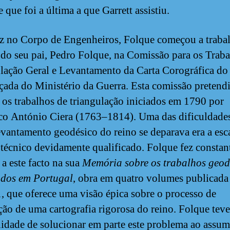
 que foi a última a que Garrett assistiu.
 no Corpo de Engenheiros, Folque começou a trabal
 do seu pai, Pedro Folque, na Comissão para os Trab
lação Geral e Levantamento da Carta Corográfica do
lçada do Ministério da Guerra. Esta comissão pretend
 os trabalhos de triangulação iniciados em 1790 por
co António Ciera (1763–1814). Uma das dificuldade
evantamento geodésico do reino se deparava era a esc
 técnico devidamente qualificado. Folque fez constan
a este facto na sua
Memória sobre os trabalhos geod
ados em Portugal
, obra em quatro volumes publicada 
, que oferece uma visão épica sobre o processo de
ção de uma cartografia rigorosa do reino. Folque teve
idade de solucionar em parte este problema ao assum