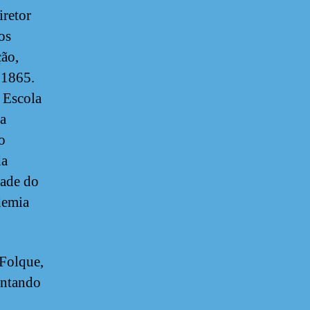
retor
os
ção,
 1865.
 Escola
da
o
da
tade do
demia
 Folque,
sentando