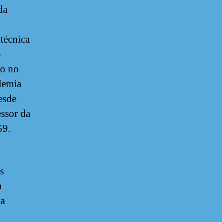
da
itécnica
-
ão no
demia
esde
essor da
59.
s
m
ia