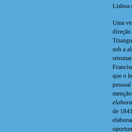
Lisboa e
Uma vez
direção
Triangu
sob a a
retomar
Francis
que o l
pessoal
menção 
elabor
de 1841
elabora
oportun