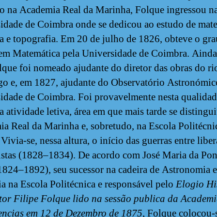
o na Academia Real da Marinha, Folque ingressou n
idade de Coimbra onde se dedicou ao estudo de mate
a e topografia. Em 20 de julho de 1826, obteve o gra
em Matemática pela Universidade de Coimbra. Ainda
lque foi nomeado ajudante do diretor das obras do ri
 e, em 1827, ajudante do Observatório Astronómic
idade de Coimbra. Foi provavelmente nesta qualidad
a atividade letiva, área em que mais tarde se distingu
a Real da Marinha e, sobretudo, na Escola Politécni
Vivia-se, nessa altura, o início das guerras entre liber
istas (1828–1834). De acordo com José Maria da Pon
1824–1892), seu sucessor na cadeira de Astronomia e
a na Escola Politécnica e responsável pelo
Elogio Hi
or Filipe Folque lido na sessão publica da Academi
encias em 12 de Dezembro de 1875
, Folque colocou-