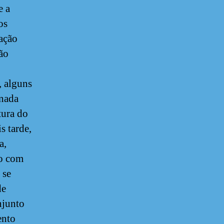
e a
os
tação
ão
, alguns
gnada
tura do
s tarde,
a,
do com
 se
de
njunto
ento