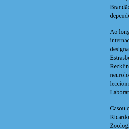
Brandão
dependê
Ao long
interna
designa
Estrasb
Recklin
neurolog
leccion
Laborat
Casou c
Ricardo
Zoologi