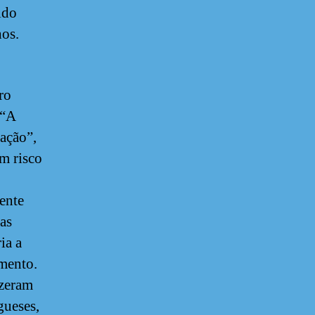
ido
hos.
ro
 “A
ação”,
m risco
ente
 as
ia a
amento.
izeram
gueses,