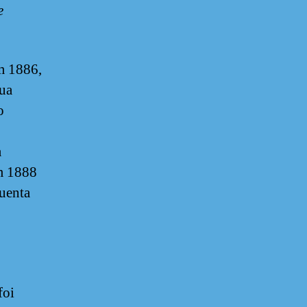
e
Em 1886,
sua
o
a
m 1888
uenta
foi