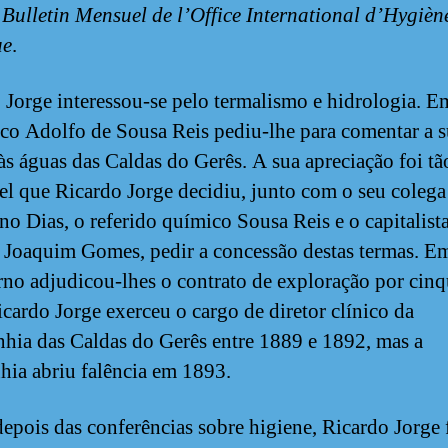
o
Bulletin Mensuel de l’Office International d’Hygièn
ue
.
 Jorge interessou-se pelo termalismo e hidrologia. 
co Adolfo de Sousa Reis pediu-lhe para comentar a 
 às águas das Caldas do Gerês. A sua apreciação foi tã
el que Ricardo Jorge decidiu, junto com o seu colega
no Dias, o referido químico Sousa Reis e o capitalist
Joaquim Gomes, pedir a concessão destas termas. E
no adjudicou-lhes o contrato de exploração por cinq
icardo Jorge exerceu o cargo de diretor clínico da
ia das Caldas do Gerês entre 1889 e 1892, mas a
ia abriu falência em 1893.
epois das conferências sobre higiene, Ricardo Jorge 