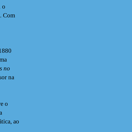
 o
s. Com
1880
sma
s no
sor na
re o
a
tica, ao