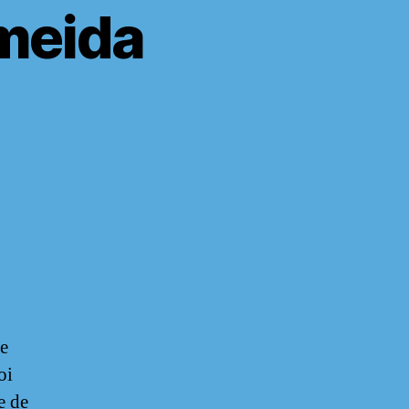
lmeida
e
oi
e de