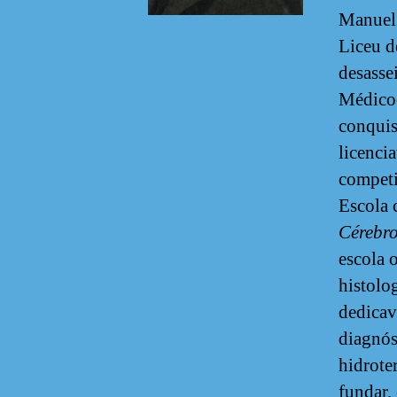
Manuel 
Liceu d
desasse
Médico-
conquis
licencia
competi
Escola 
Cérebr
escola 
histolo
dedicav
diagnós
hidroter
fundar,