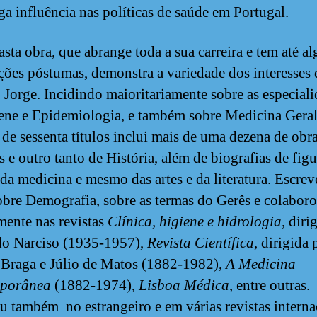
ga influência nas políticas de saúde em Portugal.
asta obra, que abrange toda a sua carreira e tem até a
ções póstumas, demonstra a variedade dos interesses 
 Jorge. Incidindo maioritariamente sobre as especial
ene e Epidemiologia, e também sobre Medicina Geral, 
 de sessenta títulos inclui mais de uma dezena de obr
as e outro tanto de História, além de biografias de figu
s da medicina e mesmo das artes e da literatura. Escre
obre Demografia, sobre as termas do Gerês e colabor
mente nas revistas
Clínica, higiene e hidrologia
, diri
o Narciso (1935-1957),
Revista Científica
, dirigida 
 Braga e Júlio de Matos (1882-1982),
A Medicina
porânea
(1882-1974),
Lisboa Médica
, entre outras.
u também no estrangeiro e em várias revistas interna