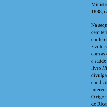
Ministr
1888, c
Na sequ
cemitér
conferê
Evoluçã
com as 
a saúde
livro
Hi
divulga
condiçõ
interve
O rigor
de Rica