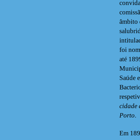
convida
comissã
âmbito 
salubrid
intitul
foi nom
até 189
Municip
Saúde e
Bacteri
respeti
cidade 
Porto
.
Em 1895