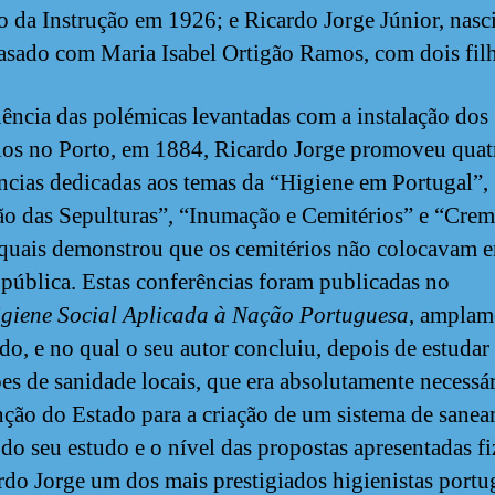
o da Instrução em 1926; e Ricardo Jorge Júnior, nasc
asado com Maria Isabel Ortigão Ramos, com dois fil
ência das polémicas levantadas com a instalação dos
ios no Porto, em 1884, Ricardo Jorge promoveu quat
ncias dedicadas aos temas da “Higiene em Portugal”,
o das Sepulturas”, “Inumação e Cemitérios” e “Crem
quais demonstrou que os cemitérios não colocavam e
 pública. Estas conferências foram publicadas no
giene Social Aplicada à Nação Portuguesa
, amplam
do, e no qual o seu autor concluiu, depois de estudar
es de sanidade locais, que era absolutamente necessár
nção do Estado para a criação de um sistema de sane
 do seu estudo e o nível das propostas apresentadas f
rdo Jorge um dos mais prestigiados higienistas portu