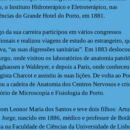
, o Instituto Hidroterápico e Eletroterápico, nas
ncias do Grande Hotel do Porto, em 1881.
o da sua carreira participou em vários congressos
cionais e realizou viagens de estudo ao estrangeiro, q
va, “as suas digressões sanitárias”. Em 1883 deslocou
urgo, onde visitou os laboratórios de anatomia patol
ghausen e Waldeyer, e depois a Paris, onde conheceu
ista Charcot e assistiu às suas lições. De volta ao Po
ou a cadeira de Anatomia dos Centros Nervosos e cri
ório de Microscopia e Fisiologia do Porto.
om Leonor Maria dos Santos e teve dois filhos: Artu
 Jorge, nascido em 1886, médico e professor de Botâ
a na Faculdade de Ciências da Universidade de Lisb