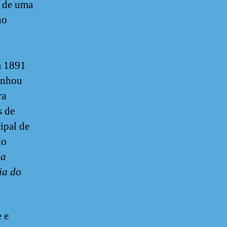
e de uma
no
m 1891
enhou
ra
s de
ipal de
do
da
ia do
 e