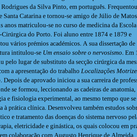
Rodrigues da Silva Pinto, em português. Frequentou
e Santa Catarina e tornou-se amigo de Júlio de Mato
is anos matriculou-se no curso de medicina da Escola
Cirúrgica do Porto. Foi aluno entre 1874 e 1879 e
tou vários prémios académicos. A sua dissertação de
tura intitulou-se
Um ensaio sobre o nervosismo
. Em 
u pelo lugar de substituto da secção cirúrgica da me
com a apresentação do trabalho
Localizações Motrize
o
. Depois de aprovado iniciou a sua carreira de profes
onde se formou, leccionando as cadeiras de anatomia,
gia e fisiologia experimental, ao mesmo tempo que se
a à prática clínica. Desenvolveu também estudos sob
tico e tratamento das doenças do sistema nervoso pel
apia, eletricidade e ginástica, os quais colocou em prá
 em colaboração com Augusto Henrique de Almeida