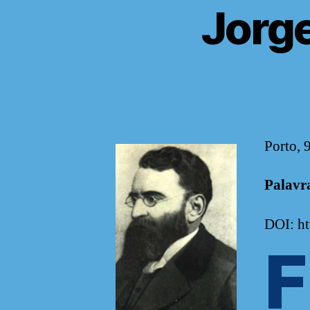
Jorge
Porto, 
Palavr
DOI: h
F