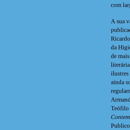
com lar
A sua v
publica
Ricardo
da Higi
de mais
literári
ilustre
ainda s
regular
Armand
Teófilo
Contem
Publico