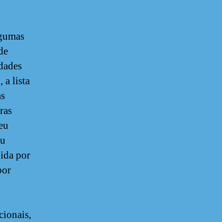
lgumas
de
idades
a lista
as
ras
veu
ou
gida por
por
cionais,