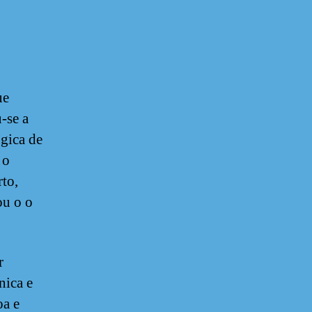
ue
-se a
ógica de
 o
rto,
ou o o
r
nica e
oa e