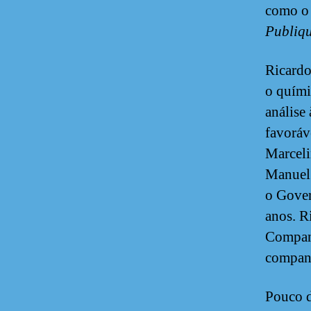
como 
Publiq
Ricardo
o quími
análise
favoráv
Marceli
Manuel 
o Gover
anos. R
Companh
companh
Pouco d