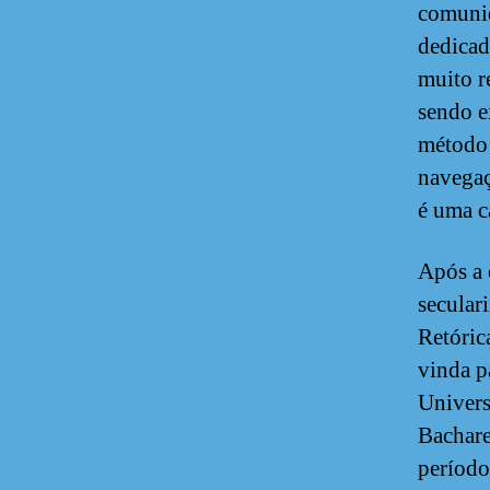
comunid
dedicad
muito r
sendo e
método 
navegaç
é uma c
Após a 
secular
Retóric
vinda p
Univers
Bachare
período