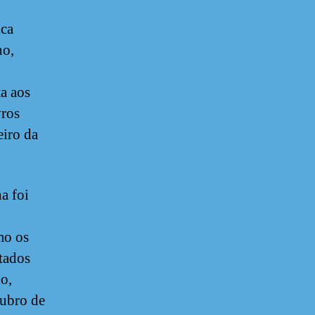
ica
no,
ta aos
vros
eiro da
a foi
mo os
tados
o,
tubro de