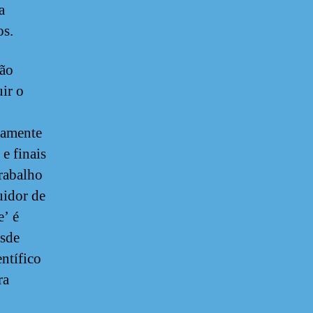
a
os.
tão
ir o
icamente
e finais
trabalho
uidor de
e’ é
esde
ntífico
ra