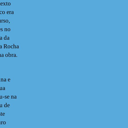
texto
co era
urso,
es no
a da
da Rocha
ua obra.
ina e
sua
u-se na
u de
ste
uro