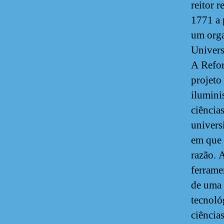
reitor 
1771 a 
um orga
Univers
A Refor
projeto
ilumini
ciência
univers
em que 
razão. 
ferrame
de uma 
tecnoló
ciência