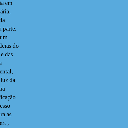
ia em
ária,
da
 parte.
 um
deias do
 e das
a
ental,
 luz da
ma
ficação
resso
ra as
rt ,