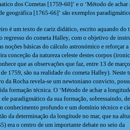
tico dos Cometas [1759-60]’ e o ‘Método de achar 
de geográfica [1765-66]’ são exemplos paradigmátic
iro é um texto de cariz didático, escrito aquando do 
o regresso do cometa Halley, com o objetivo de instru
nas noções básicas do cálculo astronómico e reforçar a
ira conceção da natureza celeste destes corpos (iron
onhece que as observações que faz, entre 13 de março 
l de 1759, são na realidade do cometa Halley). Neste 
o da Rocha revela-se um newtoniano convicto, poss
ida formação técnica. O ‘Método de achar a longitud
ele paradigmático da sua formação, sobressaindo, d
m conhecimento profundo e um domínio técnico e cie
tão da determinação da longitude no mar, que na altu
5) era o centro de um importante debate no seio da