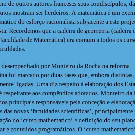
o de outros autores franceses seus condiscípulos, da
tutos mostram ser herdeiros. A matemática é um exe
mático do esforço racionalista subjacente a este proje
sta. Recordemos que a cadeira de geometria (cadeira 
Faculdade de Matemática) era comum a todos os curs
faculdades.
 desempenhado por Monteiro da Rocha na reforma
na foi marcado por duas fases que, embora distintas,
amente ligadas. Uma diz respeito à elaboração dos Esta
 é respeitante aos compêndios adotados. Monteiro da
dos principais responsáveis pela conceção e elaboraç
os das novas ‘faculdades scientificas’, principalmente 
ração do ‘curso mathematico’ e definição do seu plan
lar e conteúdos programáticos. O ‘curso mathematico’