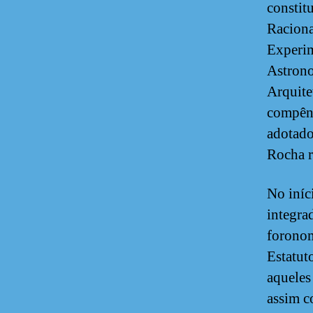
constit
Raciona
Experim
Astrono
Arquite
compênd
adotado
Rocha r
No iníc
integra
foronom
Estatut
aqueles
assim c