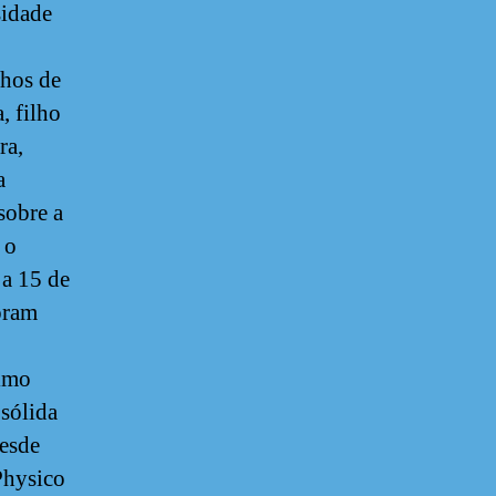
sidade
lhos de
, filho
ra,
a
sobre a
 o
a 15 de
oram
nimo
sólida
desde
Physico