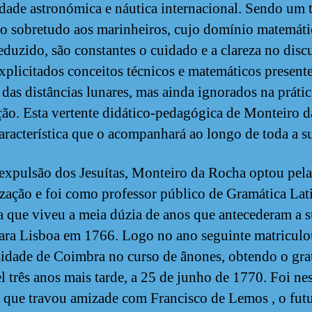
ade astronómica e náutica internacional. Sendo um 
o sobretudo aos marinheiros, cujo domínio matemáti
eduzido, são constantes o cuidado e a clareza no disc
xplicitados conceitos técnicos e matemáticos present
das distâncias lunares, mas ainda ignorados na prátic
ão. Esta vertente didático-pedagógica de Monteiro 
aracterística que o acompanhará ao longo de toda a s
expulsão dos Jesuítas, Monteiro da Rocha optou pela
ização e foi como professor público de Gramática Lat
a que viveu a meia dúzia de anos que antecederam a 
ara Lisboa em 1766. Logo no ano seguinte matriculo
idade de Coimbra no curso de ânones, obtendo o gra
l três anos mais tarde, a 25 de junho de 1770. Foi ne
 que travou amizade com Francisco de Lemos , o fut