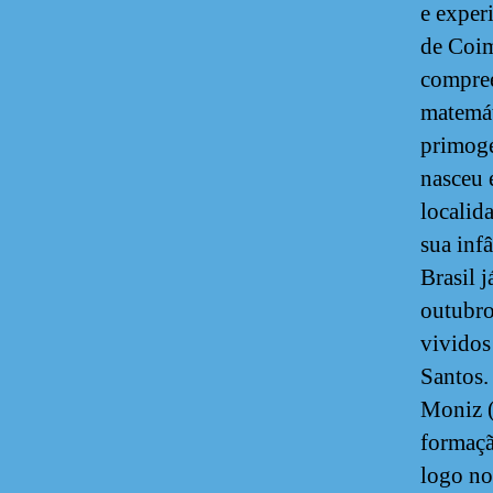
e exper
de Coim
compree
matemát
primogé
nasceu 
localid
sua inf
Brasil 
outubro
vividos
Santos.
Moniz (
formaçã
logo no