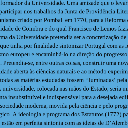
reformador da Universidade. Uma amizade que o levar
participar nos trabalhos da Junta de Providência Liter
nismo criado por Pombal em 1770, para a Reforma 
idade de Coimbra e do qual Francisco de Lemos fazia
ma da Universidade pretendia ser a concretização de
 que tinha por finalidade sintonizar Portugal com as i
smo europeu e encaminhá-lo na direção do progresso
s. Pretendia-se, entre outras coisas, construir uma nov
idade aberta às ciências naturais e ao método experim
todas as matérias estudadas fossem ‘iluminadas’ pela
A universidade, colocada nas mãos do Estado, seria u
nta insubstituível e indispensável para a desejada edi
sociedade moderna, movida pela ciência e pelo prog
gico. A ideologia e programa dos Estatutos (1772) pa
s estão em perfeita sintonia com as ideias de D’Alembe