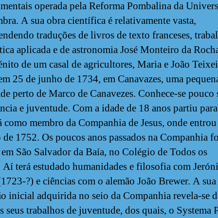
imentais operada pela Reforma Pombalina da Univer
bra. A sua obra científica é relativamente vasta,
ndendo traduções de livros de texto franceses, traba
ica aplicada e de astronomia José Monteiro da Rocha
nito de um casal de agricultores, Maria e João Teixei
em 25 de junho de 1734, em Canavazes, uma pequen
ade perto de Marco de Canavezes. Conhece-se pouco 
ância e juventude. Com a idade de 18 anos partiu para
já como membro da Companhia de Jesus, onde entrou 
 de 1752. Os poucos anos passados na Companhia f
 em São Salvador da Baía, no Colégio de Todos os
 Aí terá estudado humanidades e filosofia com Jeró
1723-?) e ciências com o alemão João Brewer. A sua 
o inicial adquirida no seio da Companhia revela-se 
s seus trabalhos de juventude, dos quais, o Systema 