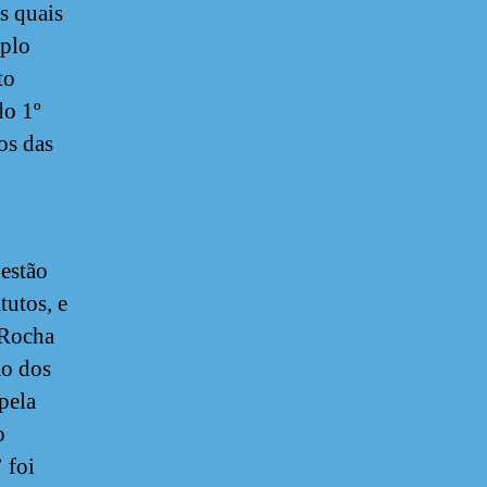
s quais
mplo
to
do 1º
os das
 estão
tutos, e
 Rocha
ão dos
pela
o
 foi