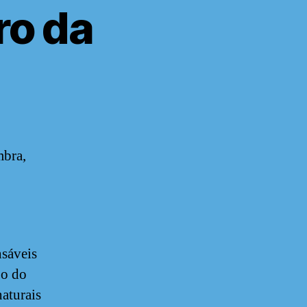
ro da
mbra,
nsáveis
po do
naturais