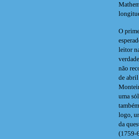
Mathema
longitu
O prime
esperad
leitor 
verdade
não rec
de abri
Monteir
uma sól
também 
logo, u
da ques
(1759-6