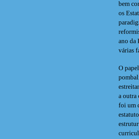
bem com
os Esta
paradig
reformi
ano da 
várias 
O papel
pombali
estreit
a outra
foi um 
estatut
estrutu
curricu