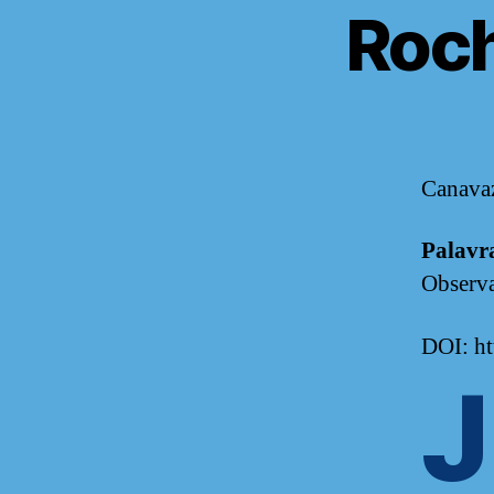
Roch
Canavaz
Palavr
Observa
DOI: ht
J