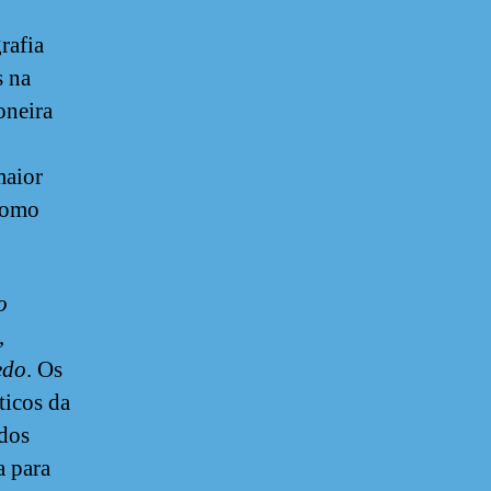
rafia
s na
oneira
maior
 como
o
,
edo
. Os
ticos da
idos
a para