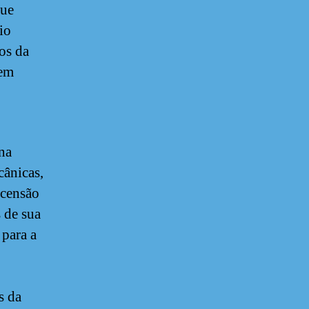
que
io
os da
 em
 na
ânicas,
scensão
 de sua
 para a
s da