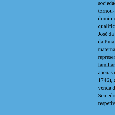
socieda
tornou-
dominic
qualifi
José da
da Pina
materna
represe
familia
apenas 
1746), 
venda d
Semedo 
respeti