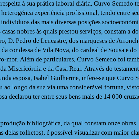
respeita à sua prática laboral diária, Curvo Semedo 
 heterogénea experiência profissional, tendo entre se
s indivíduos das mais diversas posições socioeconómi
s casas nobres às quais prestou serviços, constam a d
ro, D. Pedro de Lencastre, dos marqueses de Arronch
 da condessa de Vila Nova, do cardeal de Sousa e do
iro-mor. Além de particulares, Curvo Semedo foi ta
da Misericórdia e da Casa Real. Através do testamen
unda esposa, Isabel Guilherme, infere-se que Curvo
u ao longo da sua via uma considerável fortuna, vist
osa declarou ter entre seus bens mais de 14 000 cruz
produção bibliográfica, da qual constam onze obras
s delas folhetos), é possível visualizar com maior cla