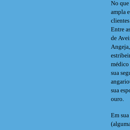
No que 
ampla e
cliente
Entre a
de Avei
Angeja,
estribe
médico 
sua seg
angario
sua esp
ouro.
Em sua 
(alguma