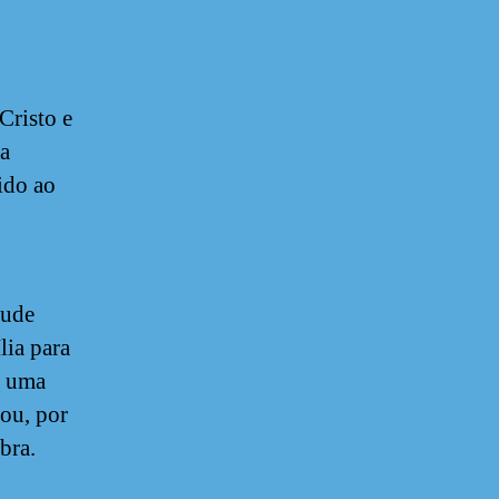
Cristo e
a
ido ao
tude
lia para
a uma
iou, por
bra.