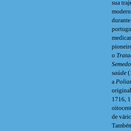
sua traj
moderni
durante
portugu
medicam
pioneir
o
Trata
Semedo,
saúde
(
a
Polia
origina
1716, 1
oitocen
de vári
Também 