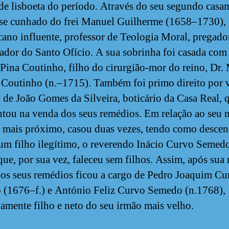
de lisboeta do período. Através do seu segundo casa
se cunhado do frei Manuel Guilherme (1658–1730),
ano influente, professor de Teologia Moral, pregado
cador do Santo Ofício. A sua sobrinha foi casada com
 Pina Coutinho, filho do cirurgião-mor do reino, Dr.
 Coutinho (n.–1715). Também foi primo direito por 
 de João Gomes da Silveira, boticário da Casa Real, 
ntou na venda dos seus remédios. Em relação ao seu 
r mais próximo, casou duas vezes, tendo como desce
um filho ilegítimo, o reverendo Inácio Curvo Semedo
que, por sua vez, faleceu sem filhos. Assim, após sua 
os seus remédios ficou a cargo de Pedro Joaquim Cu
(1676–f.) e António Feliz Curvo Semedo (n.1768),
vamente filho e neto do seu irmão mais velho.