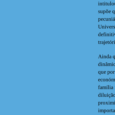
intitul
supõe q
pecuniá
Univers
definit
trajetór
Ainda q
dinâmic
que por
económi
família
diluiçã
proximi
importa