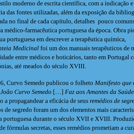
stilo moderno de escrita científica, com a indicação e
cia das fontes utilizadas, além da exposição da bibliog
ada no final de cada capítulo, detalhes pouco comun
ura médico-farmacêutica portuguesa da época. Obra pi
ua portuguesa em descrever a terapêutica química,
nteia Medicinal
foi um dos manuais terapêuticos de 
idade entre médicos e boticários, tanto em Portugal
ónias, até meados do século XVIII.
6, Curvo Semedo publicou o folheto
Manifesto que 
 João Curvo Semedo
[…]
Faz aos Amantes da Saúde
o a propagandear a eficácia de seus
remédios de segr
s de segredo foram um dos elementos mais caracterís
a portuguesa durante o século XVII e XVIII. Produz
 de fórmulas secretas, esses remédios prometiam a cur