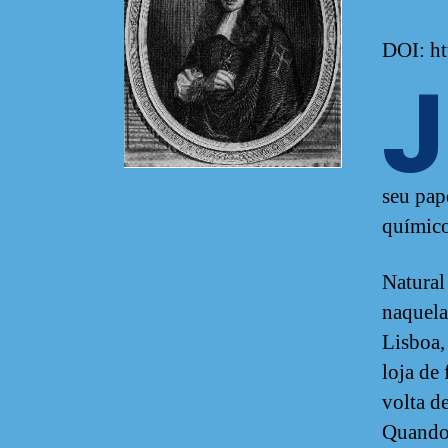
DOI: ht
J
seu pap
químic
Natural
naquela
Lisboa,
loja de
volta d
Quando 