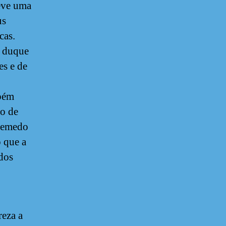
teve uma
us
cas.
o duque
es e de
mbém
to de
 Semedo
o que a
ados
reza a