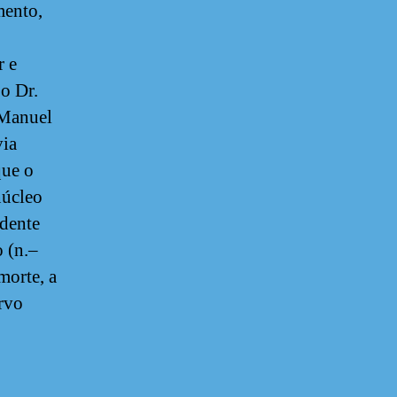
mento,
r e
 o Dr.
 Manuel
via
que o
núcleo
ndente
 (n.–
morte, a
rvo