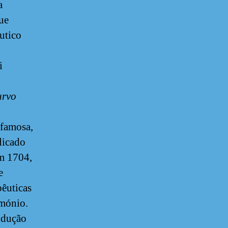
a
ue
utico
i
urvo
 famosa,
licado
em 1704,
e
pêuticas
imónio.
rodução