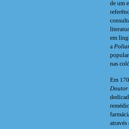
de um e
referên
consult
literat
em líng
a
Polia
popular
nas col
Em 170
Doutor
dedicad
remédio
farmáci
através