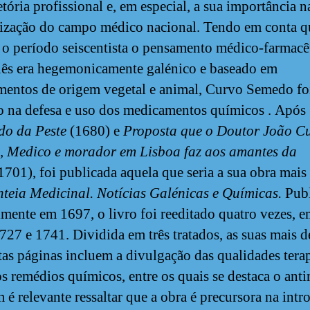
etória profissional e, em especial, a sua importância n
zação do campo médico nacional. Tendo em conta q
 o período seiscentista o pensamento médico-farmacê
ês era hegemonicamente galénico e baseado em
entos de origem vegetal e animal, Curvo Semedo fo
o na defesa e uso dos medicamentos químicos . Após
do da Peste
(1680) e
Proposta que o Doutor João C
 Medico e morador em Lisboa faz aos amantes da
1701), foi publicada aquela que seria a sua obra mais
nteia Medicinal. Notícias Galénicas e Químicas.
Pub
lmente em 1697, o livro foi reeditado quatro vezes, 
727 e 1741. Dividida em três tratados, as suas mais d
tas páginas incluem a divulgação das qualidades tera
os remédios químicos, entre os quais se destaca o ant
é relevante ressaltar que a obra é precursora na int