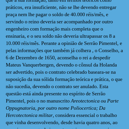
que a sua formação, tanto em termos teóricos como
práticos, era insuficiente, não se lhe devendo entregar
praça nem lhe pagar o soldo de 40.000 réis/mês, e
servindo o reino deveria ser acompanhado por outro
engenheiro com formação mais completa que o
ensinaria, e o seu soldo não deveria ultrapassar os 8 a
10.000 réis/mês. Perante a opinião de Serrão Pimentel, e
pelas informações que também já colhera , o Conselho, a
6 de Dezembro de 1650, aconselha o rei a despedir
Mateus Vanquerbergen, devendo o cônsul da Holanda
ser advertido, pois o contrato celebrado baseara-se na
suposição da sua sólida formação teórica e prática, o que
não sucedia, devendo o contrato ser anulado. Esta
questão está ainda presente no espírito de Serrão
Pimentel, pois o no manuscrito
Areotectonica ou Parte
Oppugnatoria, por outro nome Poliocertica; Da
Hercotectonica militar
, considera essencial o trabalho
que vinha desenvolvendo, desde havia quatro anos, ao