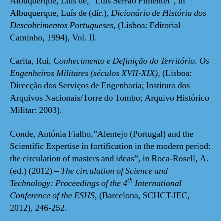
Albuquerque, Luís de, “Luís Serrão Pimentel”, in
Albuquerque, Luís de (dir.),
Dicionário de História dos
Descobrimentos Portugueses,
(Lisboa: Editorial
Caminho, 1994), Vol. II.
Carita, Rui,
Conhecimento e Definição do Território. Os
Engenheiros Militares (séculos XVII-XIX),
(Lisboa:
Direcção dos Serviços de Engenharia; Instituto dos
Arquivos Nacionais/Torre do Tombo; Arquivo Histórico
Militar: 2003).
Conde, Antónia Fialho,”Alentejo (Portugal) and the
Scientific Expertise in fortification in the modern period:
the circulation of masters and ideas”, in Roca-Rosell, A.
(ed.) (2012) –
The circulation of Science and
th
Technology: Proceedings of the 4
International
Conference of the ESHS
, (Barcelona, SCHCT-IEC,
2012), 246-252.