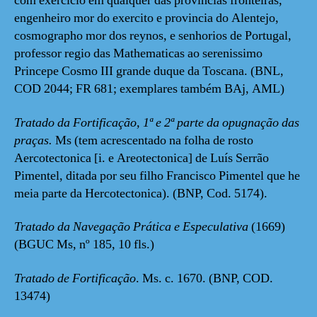
com exercicio em qualquer das provincias fronteiras,
engenheiro mor do exercito e provincia do Alentejo,
cosmographo mor dos reynos, e senhorios de Portugal,
professor regio das Mathematicas ao serenissimo
Princepe Cosmo III grande duque da Toscana. (BNL,
COD 2044; FR 681; exemplares também BAj, AML)
Tratado da Fortificação, 1ª e 2ª parte da opugnação das
praças.
Ms (tem acrescentado na folha de rosto
Aercotectonica [i. e Areotectonica] de Luís Serrão
Pimentel, ditada por seu filho Francisco Pimentel que he
meia parte da Hercotectonica).
(BNP, Cod. 5174).
Tratado da Navegação Prática e Especulativa
(1669)
(BGUC Ms, nº 185, 10 fls.)
Tratado de Fortificação
. Ms. c. 1670. (BNP, COD.
13474)