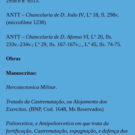
2958 e nº 6515.
ANTT –
Chancelaria de D. João IV
, Lº 18, fl. 298v.
(microfilme 1238)
ANTT –
Chancelaria de D. Afonso VI,
Lº 20, fls.
233v.-234v.; Lº 29, fls. 167-167v.;
,
Lº 45, fls. 74-75.
Obras
Manuscritas:
Hercotectonica Militar
.
Tratado da Castrematação, ou Alojamento dos
Exercitos
. (BNP, Cod. 1648, Ms Reservados)
Poliorcetica, e Antipoliorcetica em que trata da
fortificação, Castrematação, expugnação, e defença das