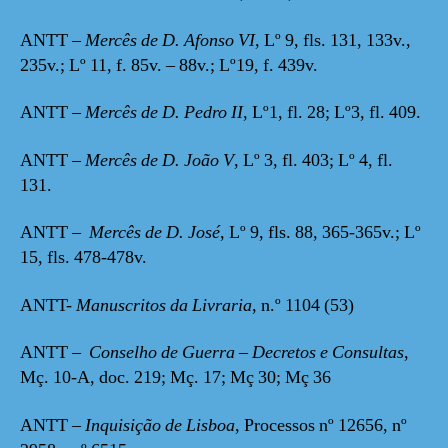
ANTT –
Mercês de D. Afonso VI,
Lº 9, fls. 131, 133v.,
235v.; Lº 11, f. 85v. – 88v.; Lº19, f. 439v.
ANTT –
Mercês de D. Pedro II
, Lº1, fl. 28; Lº3, fl. 409.
ANTT –
Mercês de D. João V
, Lº 3, fl. 403; Lº 4, fl.
131.
ANTT –
Mercês de D. José
, Lº 9, fls. 88, 365-365v.; Lº
15, fls. 478-478v.
ANTT-
Manuscritos da Livraria
, n.º 1104 (53)
ANTT –
Conselho de Guerra – Decretos e Consultas
,
Mç. 10-A, doc. 219; Mç. 17; Mç 30; Mç 36
ANTT –
Inquisição de Lisboa
, Processos nº 12656, nº