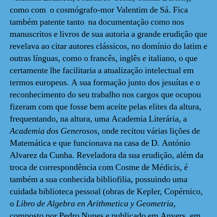
como com o cosmógrafo-mor Valentim de Sá. Fica
também patente tanto na documentação como nos
manuscritos e livros de sua autoria a grande erudição que
revelava ao citar autores clássicos, no domínio do latim e
outras línguas, como o francês, inglês e italiano, o que
certamente lhe facilitaria a atualização intelectual em
termos europeus. A sua formação junto dos jesuítas e o
reconhecimento do seu trabalho nos cargos que ocupou
fizeram com que fosse bem aceite pelas elites da altura,
frequentando, na altura, uma Academia Literária, a
Academia dos Generosos
, onde recitou várias lições de
Matemática e que funcionava na casa de D. António
Alvarez da Cunha. Reveladora da sua erudição, além da
troca de correspondência com Cosme de Médicis, é
também a sua conhecida bibliofilia, possuindo uma
cuidada biblioteca pessoal (obras de Kepler, Copérnico,
o
Libro de Algebra en Arithmetica y Geometria
,
composto por Pedro Nunes e publicado em Anvers, em