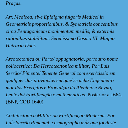
Praças
.
Arx Medicea, sive Epidigma fulgoris Medicei in
Geometricis proportionibus, & Symotricis concentibus
circa Pentagonicum monimentum mediis, & extermis
rationibus stabilitum. Serenissimo Cosmo III. Magno
Hetruria Duci
.
Areotectonica ou Parte/ oppugnatoria, por/outro nome
poliocertica; Da Hercotec/tonica militar; Por Luis
Serrão/ Pimentel Tenente General com exer/cissio em
qualquer das provincias em que/ se acha Engenheiro
mor dos Exerçitos e Provin/çia do Alentejo e Reyno,
Lente da/ Fortificação e mathematicas.
Posterior a 1664.
(BNP, COD 1640)
Architectonica Militar ou Fortificação Moderna. Por
Luís Serrão Pimentel, cosmographo mór que foi deste