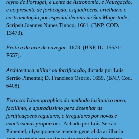
reyno de Portugal, e Lente de Astronomia, e Nauegação,
e ao presente de forticação, esquadrõens, artelharia e
castrametação por especial decreto de Sua Magestade
;
Scripsit Joannes Nunes Tinoco, 1661
.
(BNP, COD.
13473).
Pratica da arte de navegar
. 1673. (BNP, IL. 156//1;
F657).
Architectura militar ou fortificação
, dictada por Luís
Serrão Pimentel; D. Francisco Osório, 1659. (BNP, Cod.
6408).
Extracto Ichonographico do methodo lusitanico novo,
facillimo, e apuradissimo pera desenhar as
fortificaçoens regulares, e irregulares por novas e
exactissimas proporcões
. Achado por Luís Serrão
Pimentel, olyssiponense tenente general da artilharia