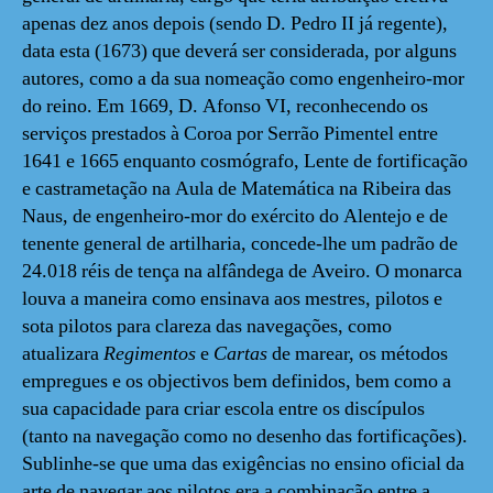
apenas dez anos depois (sendo D. Pedro II já regente),
data esta (1673) que deverá ser considerada, por alguns
autores, como a da sua nomeação como engenheiro-mor
do reino. Em 1669, D. Afonso VI, reconhecendo os
serviços prestados à Coroa por Serrão Pimentel entre
1641 e 1665 enquanto cosmógrafo, Lente de fortificação
e castrametação na Aula de Matemática na Ribeira das
Naus, de engenheiro-mor do exército do Alentejo e de
tenente general de artilharia, concede-lhe um padrão de
24.018 réis de tença na alfândega de Aveiro. O monarca
louva a maneira como ensinava aos mestres, pilotos e
sota pilotos para clareza das navegações, como
atualizara
Regimentos
e
Cartas
de marear, os métodos
empregues e os objectivos bem definidos, bem como a
sua capacidade para criar escola entre os discípulos
(tanto na navegação como no desenho das fortificações).
Sublinhe-se que uma das exigências no ensino oficial da
arte de navegar aos pilotos era a combinação entre a