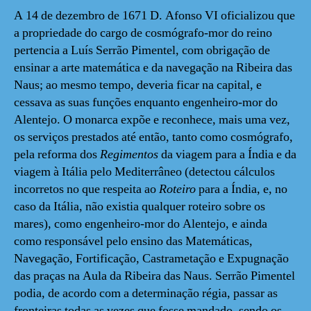
A 14 de dezembro de 1671 D. Afonso VI oficializou que
a propriedade do cargo de cosmógrafo-mor do reino
pertencia a Luís Serrão Pimentel, com obrigação de
ensinar a arte matemática e da navegação na Ribeira das
Naus; ao mesmo tempo, deveria ficar na capital, e
cessava as suas funções enquanto engenheiro-mor do
Alentejo. O monarca expõe e reconhece, mais uma vez,
os serviços prestados até então, tanto como cosmógrafo,
pela reforma dos
Regimentos
da viagem para a Índia e da
viagem à Itália pelo Mediterrâneo (detectou cálculos
incorretos no que respeita ao
Roteiro
para a Índia, e, no
caso da Itália, não existia qualquer roteiro sobre os
mares), como engenheiro-mor do Alentejo, e ainda
como responsável pelo ensino das Matemáticas,
Navegação, Fortificação, Castrametação e Expugnação
das praças na Aula da Ribeira das Naus. Serrão Pimentel
podia, de acordo com a determinação régia, passar as
fronteiras todas as vezes que fosse mandado, sendo os