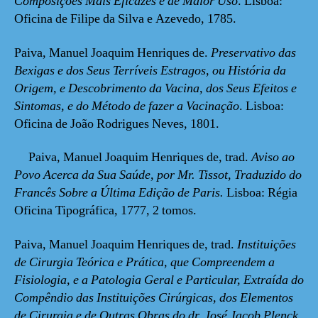
Composições Mais Eficazes e de Maior Uso
. Lisboa:
Oficina de Filipe da Silva e Azevedo, 1785.
Paiva, Manuel Joaquim Henriques de.
Preservativo das
Bexigas e dos Seus Terríveis Estragos, ou História da
Origem, e Descobrimento da Vacina, dos Seus Efeitos e
Sintomas, e do Método de fazer a Vacinação
. Lisboa:
Oficina de João Rodrigues Neves, 1801.
Paiva, Manuel Joaquim Henriques de, trad.
Aviso ao
Povo Acerca da Sua Saúde, por Mr. Tissot,
Traduzido do
Francês Sobre a Última Edição de Paris.
Lisboa: Régia
Oficina Tipográfica, 1777, 2 tomos.
Paiva, Manuel Joaquim Henriques de, trad.
Instituições
de Cirurgia Teórica e Prática, que Compreendem a
Fisiologia, e a Patologia Geral e Particular, Extraída do
Compêndio das Instituições Cirúrgicas, dos Elementos
de Cirurgia e de Outras Obras do dr. José Jacob Plenck,