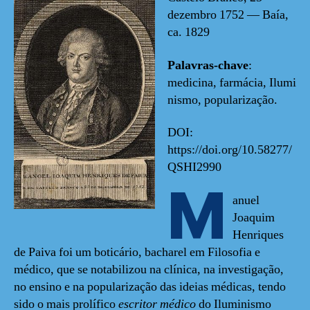
dezembro 1752 — Baía,
ca. 1829
Palavras-chave
:
medicina, farmácia, Ilumi
nismo, popularização.
DOI:
https://doi.org/10.58277/
QSHI2990
M
anuel
Joaquim
Henriques
de Paiva foi um boticário, bacharel em Filosofia e
médico, que se notabilizou na clínica, na investigação,
no ensino e na popularização das ideias médicas, tendo
sido o mais prolífico
escritor médico
do Iluminismo