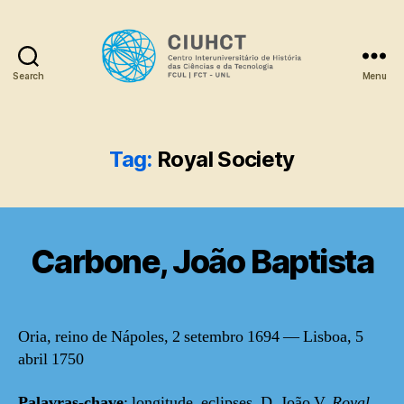
Search
Menu
Dicionário
Tag:
Royal Society
Carbone, João Baptista
Oria, reino de Nápoles, 2 setembro 1694 — Lisboa, 5
abril 1750
Palavras-chave
: longitude, eclipses, D. João V,
Royal