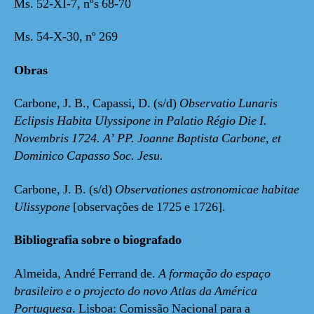
Ms. 52-XI-7, nºs 68-70
Ms. 54-X-30, nº 269
Obras
Carbone, J. B., Capassi, D. (s/d)
Observatio Lunaris
Eclipsis Habita Ulyssipone in Palatio Régio Die I.
Novembris 1724. A’ PP. Joanne Baptista Carbone, et
Dominico Capasso Soc. Jesu.
Carbone, J. B. (s/d)
Observationes astronomicae habitae
Ulissypone
[observações de 1725 e 1726].
Bibliografia sobre o biografado
Almeida, André Ferrand de.
A formação do espaço
brasileiro e o projecto do novo Atlas da América
Portuguesa
. Lisboa: Comissão Nacional para a