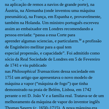
na aplicação de remos a navios de grande porte), na
Áustria, na Alemanha (onde inventou uma máquina
pneumática), na França, em Espanha e, provavelmente,
também na Holanda. Um ministro português escreveu
assim ao embaixador em Londres recomendando a
pessoa enviada: “passa a essa Corte para
te
aprender algumas sciencias, e particularm.
a profissão
de Enginheiro mellitar para a qual tem
especial propensão, e capacidade”. Foi admitido como
sócio da Real Sociedade de Londres em 5 de Fevereiro
de 1741 e viu publicado
nas
Philosophical
Transactions
dessa sociedade em
1751 um artigo que apresentava o novo modelo de
máquina a vapor (“máquina de fogo”) que tinha
demonstrado na praia de Belém, Lisboa, em 1742
perante o rei D. João V e a família real. Tratava-se de um
melhoramento da máquina de vapor do inventor inglês
Thomas Savery (c. 1650–1715). A nova máquina era