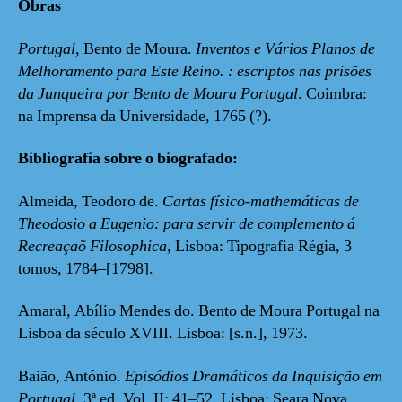
Obras
Portugal,
Bento de Moura.
Inventos e Vários Planos de
Melhoramento para Este Reino. : escriptos nas prisões
da Junqueira por Bento de
Moura Portugal
. Coimbra:
na Imprensa da Universidade, 1765 (?).
Bibliografia sobre o biografado:
Almeida
,
Teodoro de.
Cartas físico-mathemáticas de
Theodosio a Eugenio: para servir de complemento á
Recreaçaõ Filosophica,
Lisboa: Tipografia Régia, 3
tomos, 1784–[1798].
Amaral, Abílio Mendes do. Bento de Moura Portugal na
Lisboa da século XVIII. Lisboa: [s.n.], 1973.
Baião, António.
Episódios Dramáticos da Inquisição em
Portugal
, 3ª ed. Vol. II: 41–52. Lisboa: Seara Nova,