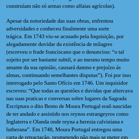
construíam não só armas como alfaias agrícolas).
Apesar da notoriedade das suas obras, enfrentou
adversidades e conheceu finalmente uma sorte
trágica. Em 1743 viu-se acusado pela Inquisição, por
alegadamente duvidar da existência de milagres
(escreveu o frade franciscano que o denunciou: “o tal
sojeito por ser bastante subtil, e ao mesmo tempo muito
amante da sua opinião, causará damno e prejuízo ás
almas, continuando semelhantes disputas”). Foi por isso
interrogado pelo Santo Ofício em 1746. Um inquisidor
escreveu: “Que todas as questões e duvidas que altercava
nas suas praticas e conversas sobre lugares da Sagrada
Escriptura o dito Bento de Moura Portugal eraõ nascidas
de ter andado e assistido nos reynos estrangeyros como
Inglaterra e Olanda onde reyna a heresia calviniana e
lutherana”. Em 1748, Moura Portugal entregou uma
carta de retractação, prometendo não mais se meter em