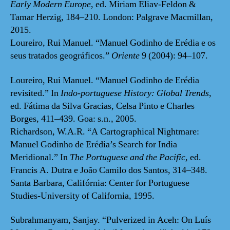
Early Modern Europe
, ed. Miriam Eliav-Feldon &
Tamar Herzig, 184–210. London: Palgrave Macmillan,
2015.
Loureiro, Rui Manuel. “Manuel Godinho de Erédia e os
seus tratados geográficos.”
Oriente
9 (2004): 94–107.
Loureiro, Rui Manuel. “Manuel Godinho de Erédia
revisited.” In
Indo-portuguese History: Global Trends
,
ed. Fátima da Silva Gracias, Celsa Pinto e Charles
Borges, 411–439. Goa: s.n., 2005.
Richardson, W.A.R. “A Cartographical Nightmare:
Manuel Godinho de Erédia’s Search for India
Meridional.” In
The Portuguese and the Pacific
, ed.
Francis A. Dutra e João Camilo dos Santos, 314–348.
Santa Barbara, Califórnia: Center for Portuguese
Studies-University of California, 1995.
Subrahmanyam, Sanjay. “Pulverized in Aceh: On Luís