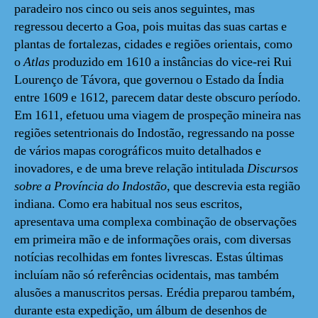
paradeiro nos cinco ou seis anos seguintes, mas
regressou decerto a Goa, pois muitas das suas cartas e
plantas de fortalezas, cidades e regiões orientais, como
o
Atlas
produzido em 1610 a instâncias do vice-rei Rui
Lourenço de Távora, que governou o Estado da Índia
entre 1609 e 1612, parecem datar deste obscuro período.
Em 1611, efetuou uma viagem de prospeção mineira nas
regiões setentrionais do Indostão, regressando na posse
de vários mapas corográficos muito detalhados e
inovadores, e de uma breve relação intitulada
Discursos
sobre a Província do Indostão
, que descrevia esta região
indiana. Como era habitual nos seus escritos,
apresentava uma complexa combinação de observações
em primeira mão e de informações orais, com diversas
notícias recolhidas em fontes livrescas. Estas últimas
incluíam não só referências ocidentais, mas também
alusões a manuscritos persas. Erédia preparou também,
durante esta expedição, um álbum de desenhos de