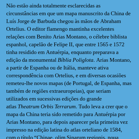
Não estão ainda totalmente esclarecidas as
circunstâncias em que um mapa manuscrito da China de
Luís Jorge de Barbuda chegou às mãos de Abraham
Ortelius. O editor flamengo mantinha excelentes
relações com Benito Arias Montano, o célebre biblista
espanhol, capelão de Felipe II, que entre 1565 e 1572
tinha residido em Antuérpia, enquanto preparava a
edição da monumental
Bíblia Poliglota
. Arias Montano,
a partir de Espanha ou de Itália, manteve ativa
correspondência com Ortelius, e em diversas ocasiões
remeteu-lhe novos mapas (de Portugal, de Espanha, mas
também de regiões extraeuropeias), que seriam
utilizados em sucessivas edições do grande
atlas
Theatrum Orbis Terrarum
. Tudo leva a crer que o
mapa da China teria sido remetido para Antuérpia por
Arias Montano, para depois aparecer pela primeira vez
impresso na edição latina do atlas orteliano de 1584,
com o título “Chinae, olim Sinarum regionis, noua