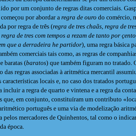
uído por um conjunto de regras ditas comerciais. Gas
 começou por abordar a
regra de ouro
do comércio, 
da por regra de três (
regra de tres chaãs, regra de tr
 regra de tres com tempos a rezam de tanto por çento
 em que a derradeira he partidor
), uma regra básica p
também comerciais tais como, as regras de companhias
e baratas (
baratos
) que também figuram no tratado. 
o das regras associadas à aritmética mercantil assumi
 características locais e, no caso dos tratados portugu
 incluir a regra de quarto e vintena e a regra da cont
s que, em conjunto, constituíram um contributo «loc
aritmético português e uma via de modelização aritmé
da pelos mercadores de Quinhentos, tal como o indica
 da época.