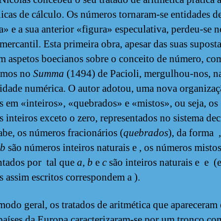
nicas de cálculo. Os números tornaram-se entidades d
» e a sua anterior «figura» especulativa, perdeu-se n
ercantil. Esta primeira obra, apesar das suas suposta
m aspetos boecianos sobre o conceito de número, co
amos no
Summa
(1494) de Pacioli, mergulhou-nos, n
dade numérica. O autor adotou, uma nova organizaç
 em «inteiros», «quebrados» e «mistos», ou seja, os
 inteiros exceto o zero, representados no sistema de
abe, os números fracionários (
quebrados
), da forma ,
b
são números inteiros naturais e , os números mistos
ntados por tal que
a
,
b
e
c
são inteiros naturais e e (e
 assim escritos correspondem a ).
odo geral, os tratados de aritmética que apareceram
países da Europa caracterizaram-se por um tronco c