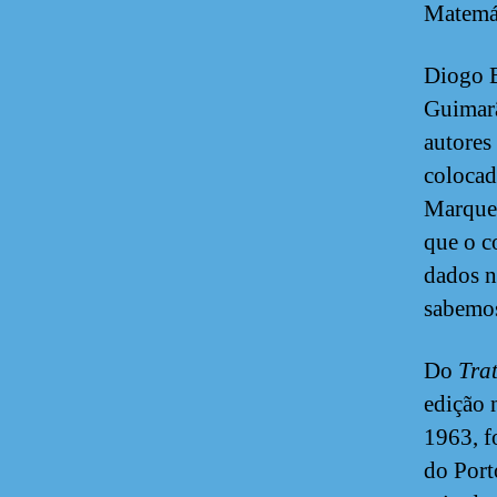
Matemát
Diogo B
Guimarã
autores
colocad
Marques
que o c
dados n
sabemos
Do
Tra
edição 
1963, f
do Port