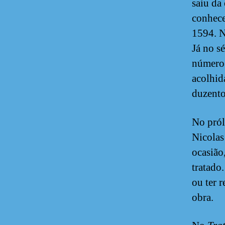
saiu da
conhece
1594. N
Já no s
número 
acolhid
duzento
No pró
Nicolas
ocasião
tratado
ou ter 
obra.