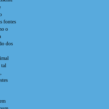
e
o
s fontes
mo o
a
ão dos
cimal
 tal
,
stes
 em
omum