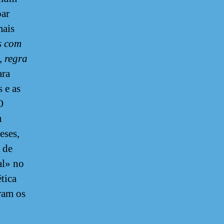
par
mais
es com
, regra
ara
 e as
O
u
eses,
a de
al» no
tica
ram os