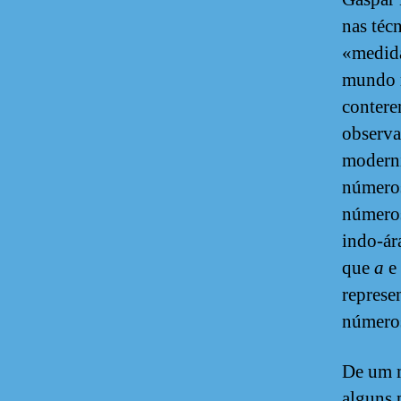
nas téc
«medida
mundo m
contere
observ
moderni
números
números
indo-ár
que
a
e
represe
números
De um m
alguns 