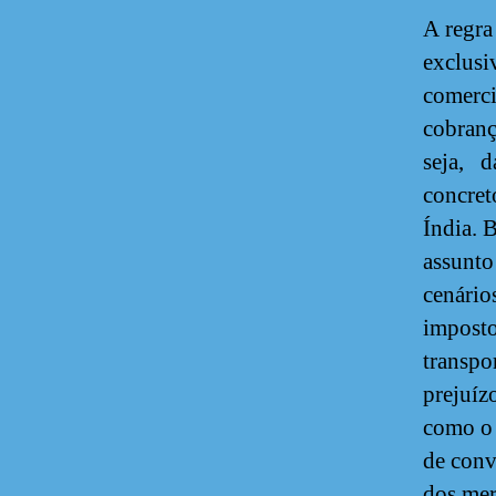
A regra
exclusi
comerci
cobranç
seja, d
concret
Índia. 
assunto
cenário
imposto
transpo
prejuíz
como o 
de conv
dos mer