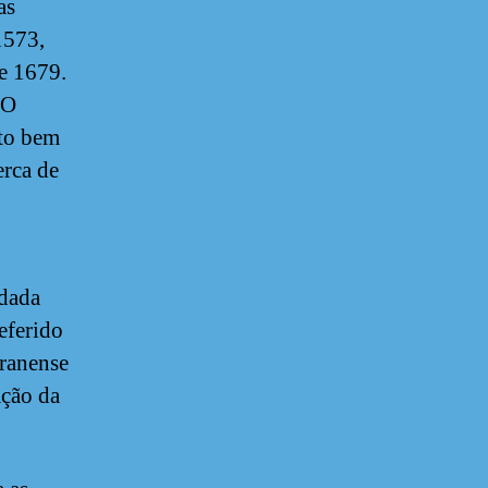
as
1573,
e 1679.
 O
ito bem
erca de
 dada
eferido
aranense
ação da