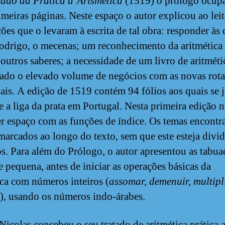
tado da Pratica d’Arismetica
(1519) o prólogo ocupa
imeiras páginas. Neste espaço o autor explicou ao leit
ões que o levaram à escrita de tal obra: responder às
odrigo, o mecenas; um reconhecimento da aritmética
 outros saberes; a necessidade de um livro de aritméti
dado o elevado volume de negócios com as novas rota
ais. A edição de 1519 contém 94 fólios aos quais se 
e a liga da prata em Portugal. Nesta primeira edição 
r espaço com as funções de índice. Os temas encontr
arcados ao longo do texto, sem que este esteja divi
os. Para além do Prólogo, o autor apresentou as tabua
e pequena, antes de iniciar as operações básicas da
ica com números inteiros (
assomar, demenuir, multipl
), usando os números indo-árabes.
Nicolas concebeu o seu tratado de aritmética prática 