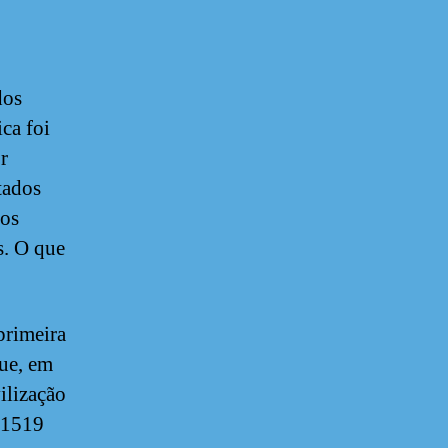
dos
ca foi
r
tados
 os
s. O que
primeira
ue, em
ilização
 1519