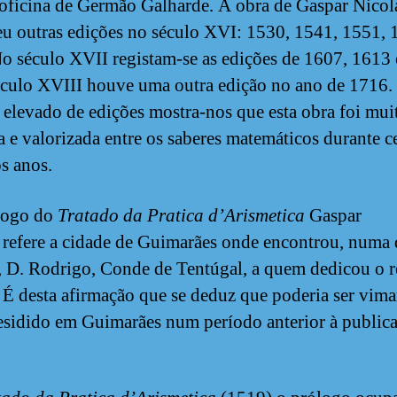
 oficina de Germão Galharde. A obra de Gaspar Nicol
u outras edições no século XVI: 1530, 1541, 1551, 
o século XVII registam-se as edições de 1607, 1613 
éculo XVIII houve uma outra edição no ano de 1716.
elevado de edições mostra-nos que esta obra foi mu
a e valorizada entre os saberes matemáticos durante c
s anos.
logo do
Tratado da Pratica d’Arismetica
Gaspar
 refere a cidade de Guimarães onde encontrou, numa
, D. Rodrigo, Conde de Tentúgal, a quem dedicou o r
. É desta afirmação que se deduz que poderia ser vim
residido em Guimarães num período anterior à public