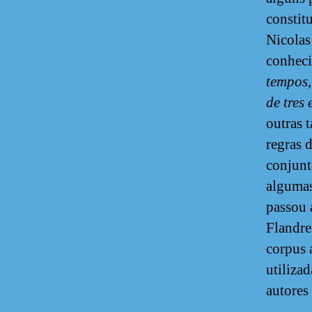
constit
Nicolas
conheci
tempos,
de tres
outras 
regras d
conjunt
algumas
passou a
Flandre
corpus 
utiliza
autores