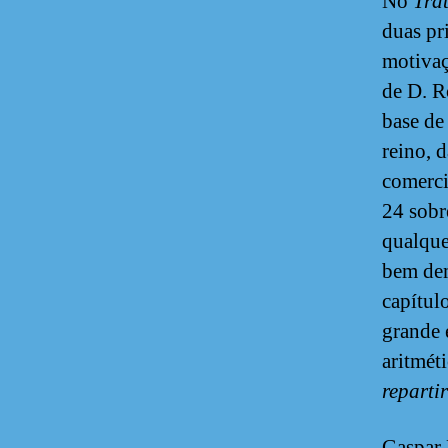
No
Tra
duas pr
motivaç
de D. R
base de
reino, 
comerci
24 sobr
qualque
bem dem
capítul
grande 
aritmét
repartir
Gaspar 