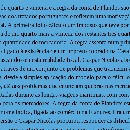
 de quarto e vintena e a regra da conta de Flandes são
vas dos tratados portugueses e refletem uma motivaç
al. A primeira foi o cálculo um imposto que teve por
a de um quarto mais a vintena dos restantes três quar
a quantidade de mercadoria. A regra assenta num pri
o ligado à existência de um imposto cobrado na Casa
Baseando-se nesta realidade fiscal, Gaspar Nicolas ab
 através de um conjunto de problemas que traduzem 
s, desde a simples aplicação do modelo para o cálcul
, até aos problemas que enunciam quebras nas merca
rtadas durante as longas viagens marítimas, com con
o para os mercadores. A regra da conta de Flandres es
nome indica, ligada ao comércio na Flandres. Era um
ersão e Gaspar Nicolas procurou responder às dificu
cadores portuguesas nas contas com as
mitas
(moeda