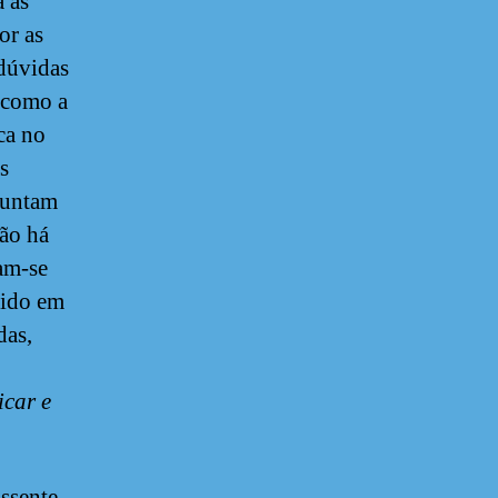
 as
or as
 dúvidas
 como a
ca no
s
juntam
não há
am-se
dido em
das,
icar e
assente