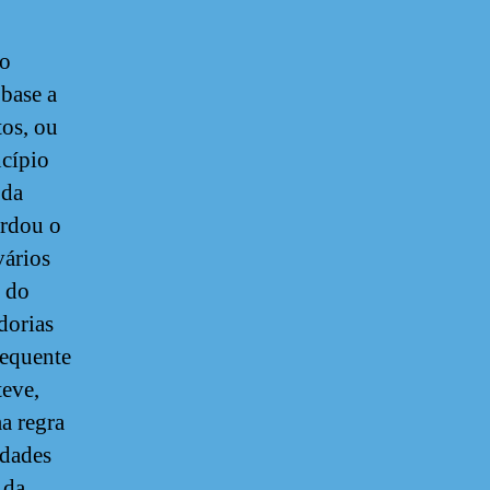
ão
 base a
tos, ou
ncípio
 da
ordou o
vários
o do
dorias
sequente
teve,
a regra
ldades
 da