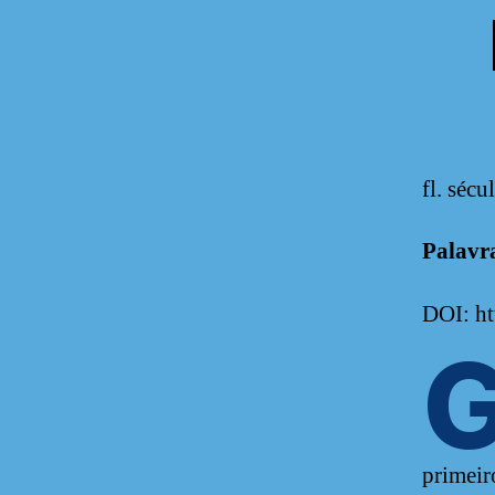
fl. séc
Palavr
DOI: h
primeiro