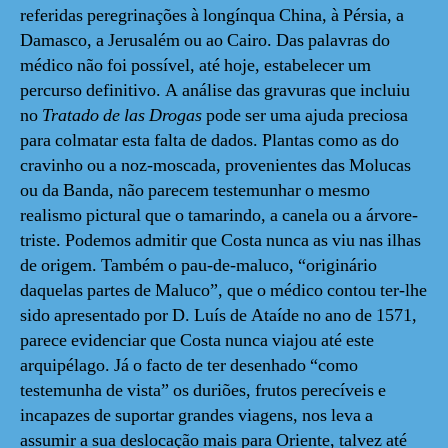
referidas peregrinações à longínqua China, à Pérsia, a
Damasco, a Jerusalém ou ao Cairo. Das palavras do
médico não foi possível, até hoje, estabelecer um
percurso definitivo. A análise das gravuras que incluiu
no
Tratado de las Drogas
pode ser uma ajuda preciosa
para colmatar esta falta de dados. Plantas como as do
cravinho ou a noz-moscada, provenientes das Molucas
ou da Banda, não parecem testemunhar o mesmo
realismo pictural que o tamarindo, a canela ou a árvore-
triste. Podemos admitir que Costa nunca as viu nas ilhas
de origem. Também o pau-de-maluco, “originário
daquelas partes de Maluco”, que o médico contou ter-lhe
sido apresentado por D. Luís de Ataíde no ano de 1571,
parece evidenciar que Costa nunca viajou até este
arquipélago. Já o facto de ter desenhado “como
testemunha de vista” os duriões, frutos perecíveis e
incapazes de suportar grandes viagens, nos leva a
assumir a sua deslocação mais para Oriente, talvez até