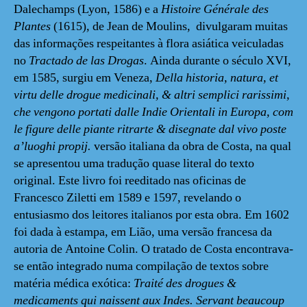
Dalechamps (Lyon, 1586) e a
Histoire Générale des
Plantes
(1615)
,
de Jean de Moulins, divulgaram muitas
das informações respeitantes à flora asiática veiculadas
no
Tractado de las Drogas
. Ainda durante o século XVI,
em 1585, surgiu em Veneza,
Della historia, natura, et
virtu delle drogue medicinali, & altri semplici rarissimi,
che vengono portati dalle Indie Orientali in Europa, com
le figure delle piante ritrarte & disegnate dal vivo poste
a’luoghi propij.
versão italiana da obra de Costa, na qual
se apresentou uma tradução quase literal do texto
original. Este livro foi reeditado nas oficinas de
Francesco Ziletti em 1589 e 1597, revelando o
entusiasmo dos leitores italianos por esta obra. Em 1602
foi dada à estampa, em Lião, uma versão francesa da
autoria de Antoine Colin. O tratado de Costa encontrava-
se então integrado numa compilação de textos sobre
matéria médica exótica:
Traité des drogues &
medicaments qui naissent aux Indes.
Servant beaucoup