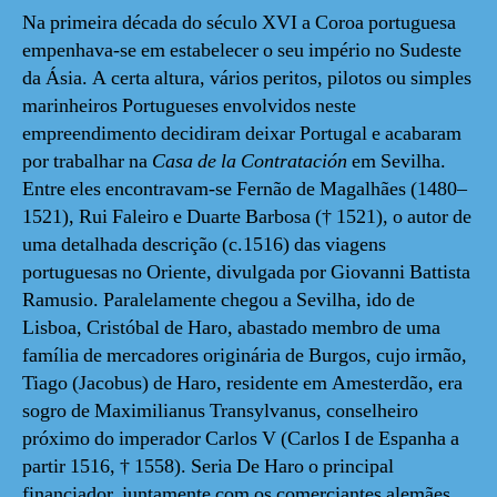
Na primeira década do século XVI a Coroa portuguesa
empenhava-se em estabelecer o seu império no Sudeste
da Ásia. A certa altura, vários peritos, pilotos ou simples
marinheiros Portugueses envolvidos neste
empreendimento decidiram deixar Portugal e acabaram
por trabalhar na
Casa de la Contratación
em Sevilha.
Entre eles encontravam-se Fernão de Magalhães (1480–
1521), Rui Faleiro e Duarte Barbosa († 1521), o autor de
uma detalhada descrição (c.1516) das viagens
portuguesas no Oriente, divulgada por Giovanni Battista
Ramusio. Paralelamente chegou a Sevilha, ido de
Lisboa, Cristóbal de Haro, abastado membro de uma
família de mercadores originária de Burgos, cujo irmão,
Tiago (Jacobus) de Haro
,
residente em Amesterdão, era
sogro de Maximilianus Transylvanus, conselheiro
próximo do imperador Carlos V (Carlos I de Espanha a
partir 1516, † 1558). Seria De Haro o principal
financiador, juntamente com os comerciantes alemães