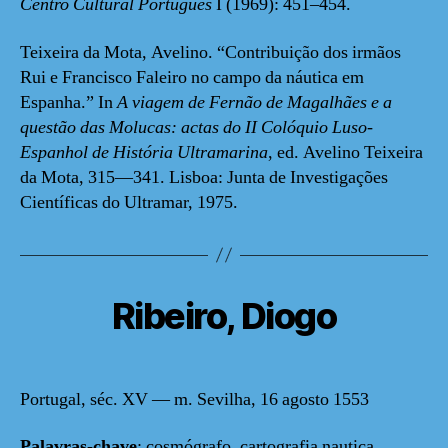
Centro Cultural Po
rtuguês
I (1969): 451–454.
Teixeira da Mota, Avelino. “Contribuição dos irmãos
Rui e Francisco Faleiro no campo da náutica em
Espanha.” In
A viagem de Fernão de Magalhães e a
questão das Molucas:
actas do II Colóquio Luso-
Espanhol de História Ultramarina
, ed. Avelino Teixeira
da Mota, 315—341. Lisboa: Junta de Investigações
Científicas do Ultramar, 1975.
Ribeiro, Diogo
Portugal, séc. XV — m. Sevilha, 16 agosto 1553
Palavras-chave
: cosmógrafo, cartografia nautica,