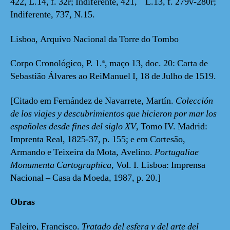
422, L.14, f. 32r; Indiferente, 421, L.13, f. 279v-280r;
Indiferente, 737, N.15.
Lisboa, Arquivo Nacional da Torre do Tombo
Corpo Cronológico, P. 1.ª, maço 13, doc. 20: Carta de
Sebastião Álvares ao ReiManuel I, 18 de Julho de 1519.
[Citado em Fernández de Navarrete, Martín.
Colección
de los viajes y descubrimientos que hicieron por mar los
españoles desde fines del siglo XV
, Tomo IV. Madrid:
Imprenta Real, 1825-37, p. 155; e em Cortesão,
Armando e Teixeira da Mota, Avelino.
Portugaliae
Monumenta Cartographica
, Vol. I. Lisboa: Imprensa
Nacional – Casa da Moeda, 1987, p. 20.]
Obras
Faleiro, Francisco.
Tratado del esfera y del arte del