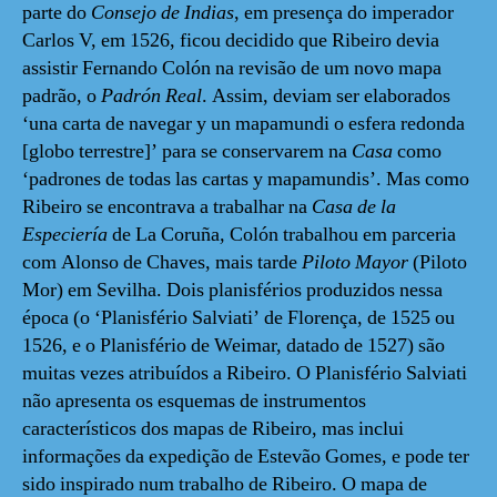
parte do
Consejo de Indias
, em presença do imperador
Carlos V, em 1526, ficou decidido que Ribeiro devia
assistir Fernando Colón na revisão de um novo mapa
padrão, o
Padrón Real
. Assim, deviam ser elaborados
‘una carta de navegar y un mapamundi o esfera redonda
[globo terrestre]’ para se conservarem na
Casa
como
‘padrones de todas las cartas y mapamundis’. Mas como
Ribeiro se encontrava a trabalhar na
Casa de la
Especiería
de La Coruña
,
Colón trabalhou em parceria
com Alonso de Chaves, mais tarde
Piloto Mayor
(Piloto
Mor) em Sevilha. Dois planisférios produzidos nessa
época (o ‘Planisfério Salviati’ de Florença, de 1525 ou
1526, e o Planisfério de Weimar, datado de 1527) são
muitas vezes atribuídos a Ribeiro. O Planisfério Salviati
não apresenta os esquemas de instrumentos
característicos dos mapas de Ribeiro, mas inclui
informações da expedição de Estevão Gomes, e pode ter
sido inspirado num trabalho de Ribeiro. O mapa de