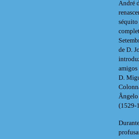
André d
renasce
séquito
complet
Setembr
de D. J
introdu
amigos 
D. Migu
Colonna
Ângelo
(1529-
Durante
profusa