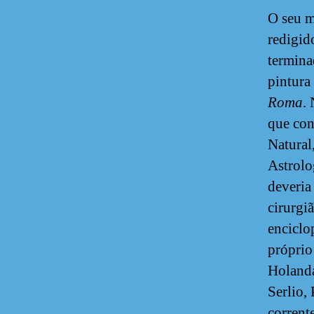
O seu m
redigid
termin
pintura
Roma
.
que con
Natural
Astrolo
deveria
cirurgiã
enciclo
próprio
Holanda
Serlio,
corrent