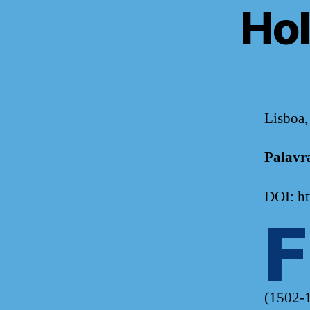
Hol
Lisboa,
Palavr
DOI: h
F
(1502-1