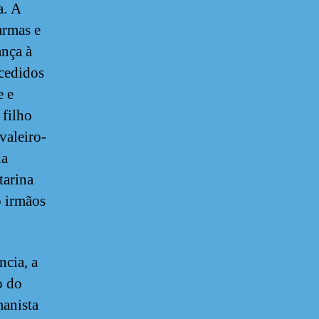
a. A
armas e
ança à
ncedidos
e e
 filho
valeiro-
da
tarina
o irmãos
ncia, a
o do
manista