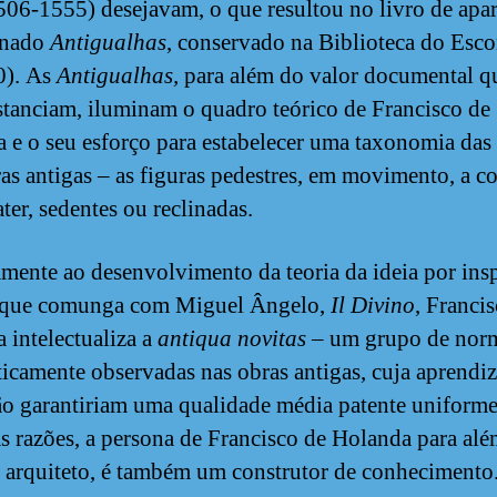
506-1555) desejavam, o que resultou no livro de apa
inado
Antigualhas
, conservado na Biblioteca do Esco
0). As
Antigualhas,
para além do valor documental q
tanciam, iluminam o quadro teórico de Francisco de
 e o seu esforço para estabelecer uma taxonomia das
ras antigas – as figuras pedestres, em movimento, a co
ter, sedentes ou reclinadas.
amente ao desenvolvimento da teoria da ideia por ins
, que comunga com Miguel Ângelo,
Il Divino
, Franci
 intelectualiza a
antiqua novitas
– um grupo de nor
ticamente observadas nas obras antigas, cuja aprendi
ão garantiriam uma qualidade média patente uniform
as razões, a persona de Francisco de Holanda para alé
e arquiteto, é também um construtor de conhecimento