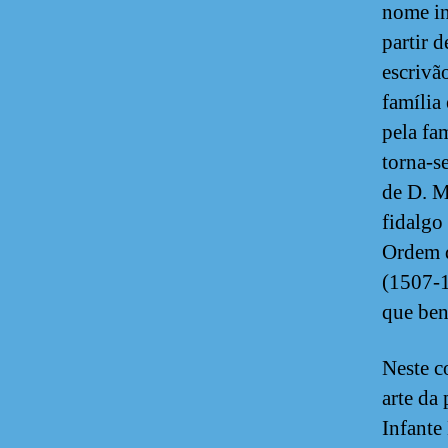
nome in
partir 
escrivã
família
pela fam
torna-s
de D. M
fidalgo
Ordem d
(1507-1
que ben
Neste c
arte da
Infante