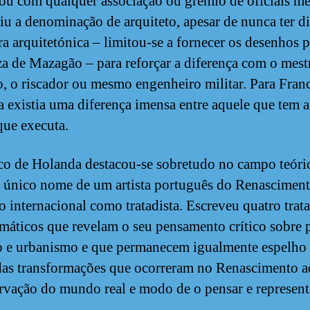
ou com qualquer associação ou grémio de oficiais m
iu a denominação de arquiteto, apesar de nunca ter d
a arquitetónica – limitou-se a fornecer os desenhos p
za de Mazagão – para reforçar a diferença com o mest
o, o riscador ou mesmo engenheiro militar. Para Fran
 existia uma diferença imensa entre aquele que tem a 
que executa.
co de Holanda destacou-se sobretudo no campo teóri
 único nome de um artista português do Renascimen
io internacional como tratadista. Escreveu quatro trat
máticos que revelam o seu pensamento crítico sobre p
 e urbanismo e que permanecem igualmente espelho
as transformações que ocorreram no Renascimento a
rvação do mundo real e modo de o pensar e represent