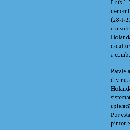
Luís (1
denom
(28-I-2
consubs
Holanda
escultu
a comba
Paralel
divina
Holanda
sistema
aplicaç
Por est
pintor 