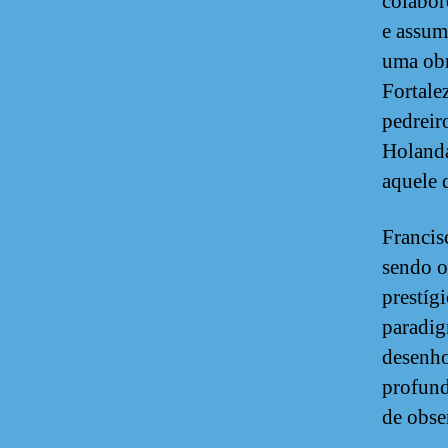
colabor
e assum
uma obr
Fortale
pedreir
Holanda
aquele 
Francis
sendo o
prestíg
paradig
desenho
profund
de obse