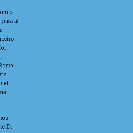
com o
para aí
e
nceiro
foi
,
 Roma –
ria
guel
gna
nhou
te D.