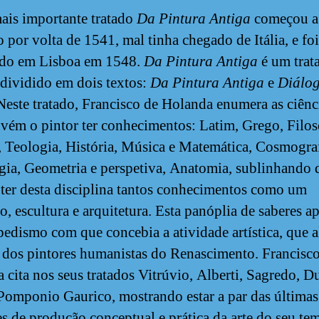
ais importante tratado
Da Pintura Antiga
começou a 
o por volta de 1541, mal tinha chegado de Itália, e foi
ado em Lisboa em 1548.
Da Pintura Antiga
é um trat
 dividido em dois textos:
Da Pintura Antiga
e
Diálo
 Neste tratado, Francisco de Holanda enumera as ciênc
vém o pintor ter conhecimentos: Latim, Grego, Filos
, Teologia, História, Música e Matemática, Cosmograf
gia, Geometria e perspetiva, Anatomia, sublinhando 
 ter desta disciplina tantos conhecimentos como um
o, escultura e arquitetura. Esta panóplia de saberes a
pedismo com que concebia a atividade artística, que al
 dos pintores humanistas do Renascimento. Francisc
 cita nos seus tratados Vitrúvio, Alberti, Sagredo, Du
 Pomponio Gaurico, mostrando estar a par das últimas
es de produção conceptual e prática da arte do seu t