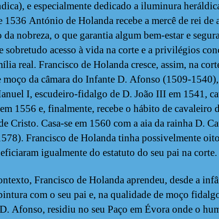
dica), e especialmente dedicado a iluminura heráldic
de 1536 António de Holanda recebe a mercê de rei de 
o da nobreza, o que garantia algum bem-estar e segur
 e sobretudo acesso à vida na corte e a privilégios co
ília real. Francisco de Holanda cresce, assim, na cort
e moço da câmara do Infante D. Afonso (1509-1540),
anuel I, escudeiro-fidalgo de D. João III em 1541, ca
 em 1556 e, finalmente, recebe o hábito de cavaleiro 
e Cristo. Casa-se em 1560 com a aia da rainha D. Ca
578). Francisco de Holanda tinha possivelmente oit
eficiaram igualmente do estatuto do seu pai na corte.
ontexto, Francisco de Holanda aprendeu, desde a infâ
 pintura com o seu pai e, na qualidade de moço fidalg
 D. Afonso, residiu no seu Paço em Évora onde o hu