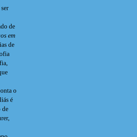
ser
ado de
gos em
ias de
ofia
ia,
que
ponta o
iás é
o de
rer,
empo.