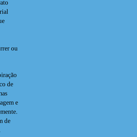
rato
rial
ue
rrer ou
piração
sco de
mas
zagem e
emente.
m de
.