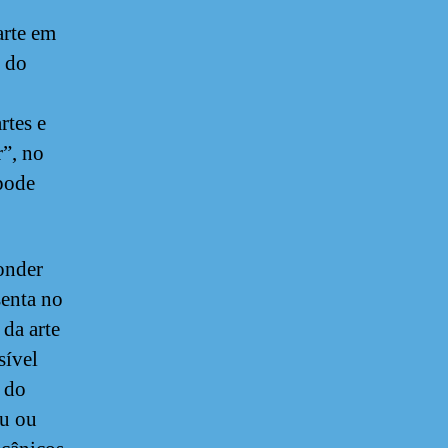
arte em
l do
rtes e
r”, no
 pode
ponder
senta no
 da arte
sível
a do
ou ou