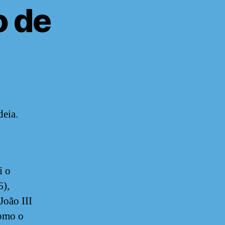
o de
deia.
i o
6),
João III
como o