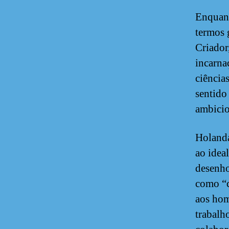
Enquant
termos 
Criador
incarnaç
ciência
sentido
ambicio
Holanda
ao idea
desenho
como “c
aos hom
trabalh